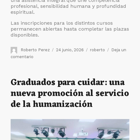
una asistencia integral que une competencia
profesional, sensibilidad humana y profundidad
espiritual.
Las inscripciones para los distintos cursos
permanecen abiertas hasta completar las plazas
disponibles.
Autor
Publicado
Etiquetas
Roberto Perez
24 junio, 2026
roberto
Deja un
el
en
comentario
Apúntate
a
las
Graduados para cuidar: una
Escuelas
nueva promoción al servicio
de
Verano
de la humanización
de
los
Religiosos
Camilos