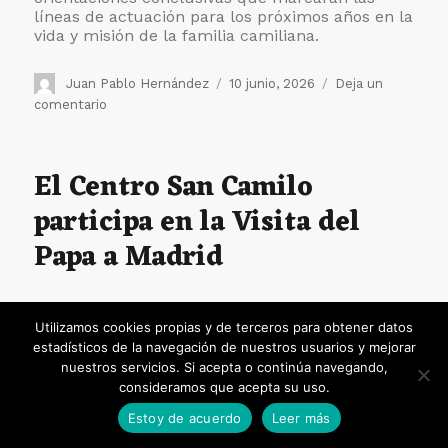
líneas de actuación para los próximos años en la
vida y misión de la familia camiliana.
Autor
Publicado
Juan Pablo Hernández
10 junio, 2026
Deja un
el
en
comentario
Los
camilos
impulsan
El Centro San Camilo
la
participa en la Visita del
profesionalización
de
Papa a Madrid
su
gestión
económica
Utilizamos cookies propias y de terceros para obtener datos
estadísticos de la navegación de nuestros usuarios y mejorar
nuestros servicios. Si acepta o continúa navegando,
consideramos que acepta su uso.
Estoy de acuerdo
Leer más