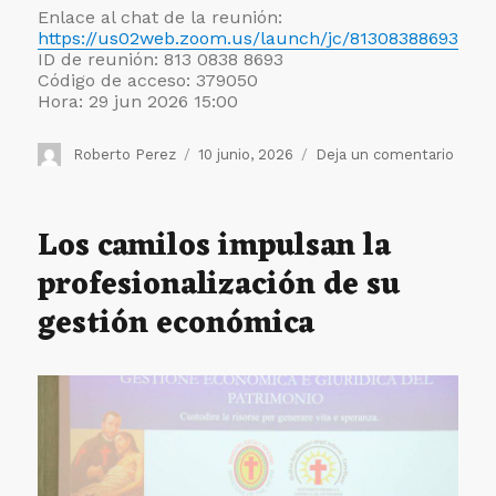
Enlace al chat de la reunión:
https://us02web.zoom.us/launch/jc/81308388693
ID de reunión: 813 0838 8693
Código de acceso: 379050
Hora: 29 jun 2026 15:00
Autor
Publicado
en
Roberto Perez
10 junio, 2026
Deja un comentario
el
Conte
la
belle
Los camilos impulsan la
de
profesionalización de su
la
vocac
gestión económica
camil