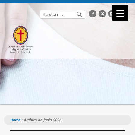
Buscar
facebook
Twitter
Instagr
you
Buscar
por:
Home
·
Archivo de junio 2026