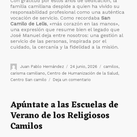
Con gratitud por estos años de dedicación, la
familia camiliana despide a quien ha vivido su
responsabilidad profesional como una auténtica
vocación de servicio. Como recordaba
San
Camilo de Lelis
, «más corazón en las manos»,
una expresión que resume bien el legado que
José Manuel deja entre nosotros: una gestión al
servicio de las personas, inspirada por el
cuidado, la cercanía y la fidelidad a la misión.
Autor
Publicado
Etiquetas
Juan Pablo Hernández
24 junio, 2026
camilos
,
el
carisma camiliano
,
Centro de Humanización de la Salud
,
en
Centro San camilo
Deja un comentario
Emotiva
despedida
a
Apúntate a las Escuelas de
José
Verano de los Religiosos
Manuel
Martínez
Camilos
tras
19