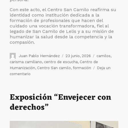
Con este acto, el Centro San Camilo reafirma su
identidad como institución dedicada a la
formación de profesionales que hacen del
cuidado una vocación transformadora, fiel al
legado de San Camilo de Lelis y a su misión de
humanizar la salud desde la competencia y la
compasión.
Autor
Publicado
Etiquetas
Juan Pablo Hernández
23 junio, 2026
camilos
,
el
carisma camiliano
,
centro de escucha
,
Centro de
Humanización
,
Centro San camilo
,
formación
Deja un
en
comentario
Graduados
para
cuidar:
Exposición “Envejecer con
una
derechos”
nueva
promoción
al
servicio
de