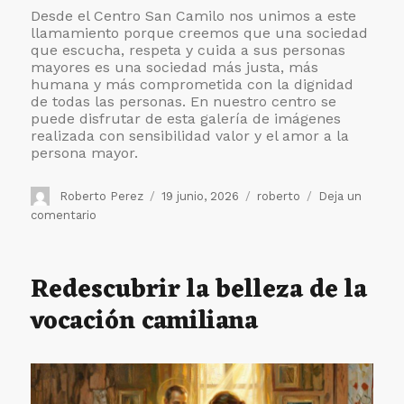
Desde el Centro San Camilo nos unimos a este
llamamiento porque creemos que una sociedad
que escucha, respeta y cuida a sus personas
mayores es una sociedad más justa, más
humana y más comprometida con la dignidad
de todas las personas. En nuestro centro se
puede disfrutar de esta galería de imágenes
realizada con sensibilidad valor y el amor a la
persona mayor.
Autor
Publicado
Etiquetas
Roberto Perez
19 junio, 2026
roberto
Deja un
el
en
comentario
Exposición
“Envejecer
con
Redescubrir la belleza de la
derechos”
vocación camiliana