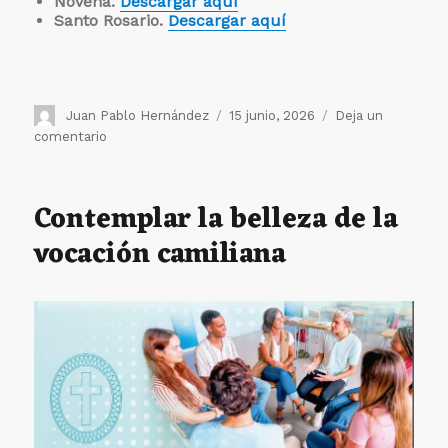
Novena.
Descargar aquí
Santo Rosario.
Descargar aquí
Autor
Publicado
Juan Pablo Hernández
15 junio, 2026
Deja un
el
en
comentario
Redescubrir
la
belleza
Contemplar la belleza de la
de
vocación camiliana
la
vocación
camiliana