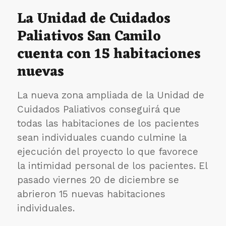
de
La Unidad de Cuidados
los
Paliativos San Camilo
pobres
son
cuenta con 15 habitaciones
de
mayor
nuevas
priorid
que
los
La nueva zona ampliada de la Unidad de
deseos
Cuidados Paliativos conseguirá que
de
todas las habitaciones de los pacientes
los
ricos”
sean individuales cuando culmine la
ejecución del proyecto lo que favorece
la intimidad personal de los pacientes. El
pasado viernes 20 de diciembre se
abrieron 15 nuevas habitaciones
individuales.