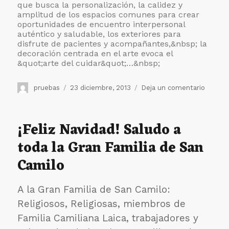
que busca la personalización, la calidez y
amplitud de los espacios comunes para crear
oportunidades de encuentro interpersonal
auténtico y saludable, los exteriores para
disfrute de pacientes y acompañantes,&nbsp; la
decoración centrada en el arte evoca el
&quot;arte del cuidar&quot;…&nbsp;
Autor
Publicado
en
pruebas
23 diciembre, 2013
Deja un comentario
el
La
Unidad
de
¡Feliz Navidad! Saludo a
Cuidad
toda la Gran Familia de San
Paliati
San
Camilo
Camilo
cuenta
con
A la Gran Familia de San Camilo:
15
Religiosos, Religiosas, miembros de
habitac
nuevas
Familia Camiliana Laica, trabajadores y