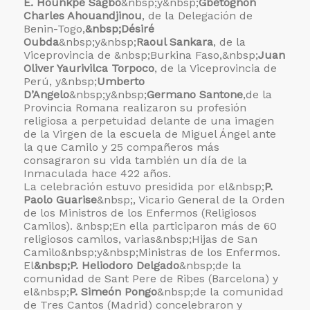
E. Hounkpe Sagbo
&nbsp;y&nbsp;
Gbetognon
Charles Ahouandjinou
, de la Delegación de
Benin-Togo,
&nbsp;Désiré
Oubda
&nbsp;y&nbsp;
Raoul Sankara
, de la
Viceprovincia de &nbsp;Burkina Faso,&nbsp;
Juan
Oliver Yaurivilca Torpoco
, de la Viceprovincia de
Perú, y&nbsp;
Umberto
D’Angelo
&nbsp;y&nbsp;
Germano Santone
,de la
Provincia Romana realizaron su profesión
religiosa a perpetuidad delante de una imagen
de la Virgen de la escuela de Miguel Ángel ante
la que Camilo y 25 compañeros más
consagraron su vida también un día de la
Inmaculada hace 422 años.
La celebración estuvo presidida por el&nbsp;
P.
Paolo Guarise
&nbsp;, Vicario General de la Orden
de los Ministros de los Enfermos (Religiosos
Camilos). &nbsp;En ella participaron más de 60
religiosos camilos, varias&nbsp;
Hijas de San
Camilo&nbsp;y&nbsp;
Ministras de los Enfermos.
El
&nbsp;P. Heliodoro Delgado
&nbsp;de la
comunidad de Sant Pere de Ribes (Barcelona) y
el&nbsp;
P. Simeón Pongo
&nbsp;de la comunidad
de Tres Cantos (Madrid) concelebraron y