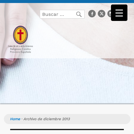
Buscar
facebook
Twitter
Instagr
you
Buscar
por:
Home
·
Archivo de diciembre 2013