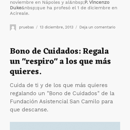
noviembre en Nápoles y al&nbsp;
P. Vincenzo
Duke
&nbsp;que ha profesó el 1 de diciembre en
Acireale.
Autor
Publicado
en
pruebas
13 diciembre, 2013
Deja un comentario
el
Damos
gracias
a
Bono de Cuidados: Regala
Dios
un "respiro" a los que más
porque
el
quieres.
Señor
sigue
enviand
Cuida de ti y de los que más quieres
obreros
regalando un "Bono de Cuidados" de la
a
su
Fundación Asistencial San Camilo para
mies
que descanse.