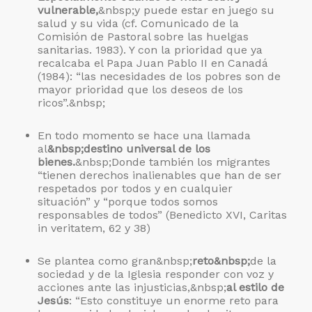
vulnerable,
&nbsp;y puede estar en juego su
salud y su vida (cf. Comunicado de la
Comisión de Pastoral sobre las huelgas
sanitarias. 1983). Y con la prioridad que ya
recalcaba el Papa Juan Pablo II en Canadá
(1984): “las necesidades de los pobres son de
mayor prioridad que los deseos de los
ricos”.&nbsp;
En todo momento se hace una llamada
al
&nbsp;destino universal de los
bienes.
&nbsp;Donde también los migrantes
“tienen derechos inalienables que han de ser
respetados por todos y en cualquier
situación” y “porque todos somos
responsables de todos” (Benedicto XVI, Caritas
in veritatem, 62 y 38)
Se plantea como gran&nbsp;
reto&nbsp;
de la
sociedad y de la Iglesia responder con voz y
acciones ante las injusticias,&nbsp;
al estilo de
Jesús
: “Esto constituye un enorme reto para