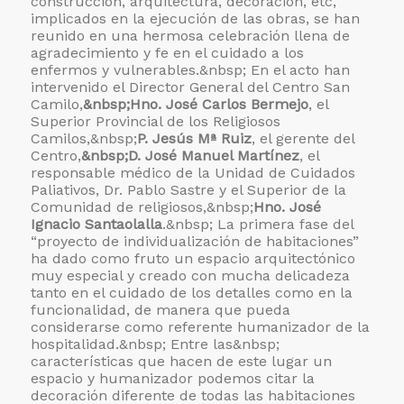
construcción, arquitectura, decoración, etc,
implicados en la ejecución de las obras, se han
reunido en una hermosa celebración llena de
agradecimiento y fe en el cuidado a los
enfermos y vulnerables.&nbsp; En el acto han
intervenido el Director General del Centro San
Camilo,
&nbsp;Hno. José Carlos Bermejo
, el
Superior Provincial de los Religiosos
Camilos,&nbsp;
P. Jesús Mª Ruiz
, el gerente del
Centro,
&nbsp;D. José Manuel Martínez
, el
responsable médico de la Unidad de Cuidados
Paliativos, Dr. Pablo Sastre y el Superior de la
Comunidad de religiosos,&nbsp;
Hno. José
Ignacio Santaolalla
.&nbsp; La primera fase del
“proyecto de individualización de habitaciones”
ha dado como fruto un espacio arquitectónico
muy especial y creado con mucha delicadeza
tanto en el cuidado de los detalles como en la
funcionalidad, de manera que pueda
considerarse como referente humanizador de la
hospitalidad.&nbsp; Entre las&nbsp;
características que hacen de este lugar un
espacio y humanizador podemos citar la
decoración diferente de todas las habitaciones