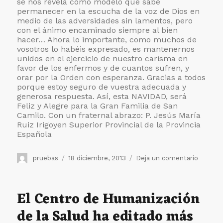
se nos revela como modelo que sabe
permanecer en la escucha de la voz de Dios en
medio de las adversidades sin lamentos, pero
con el ánimo encaminado siempre al bien
hacer… Ahora lo importante, como muchos de
vosotros lo habéis expresado, es mantenernos
unidos en el ejercicio de nuestro carisma en
favor de los enfermos y de cuantos sufren, y
orar por la Orden con esperanza. Gracias a todos
porque estoy seguro de vuestra adecuada y
generosa respuesta. Así, esta NAVIDAD, será
Feliz y Alegre para la Gran Familia de San
Camilo. Con un fraternal abrazo: P. Jesús María
Ruiz Irigoyen Superior Provincial de la Provincia
Española
Autor
Publicado
en
pruebas
18 diciembre, 2013
Deja un comentario
el
¡Feliz
Navidad
Saludo
El Centro de Humanización
a
de la Salud ha editado más
toda
la