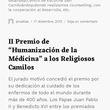
del&nbsp;
Centro de Escucha San
Camilo&nbsp;donde realizamos counselling, con
la cooperación al desarrollo, etc.
Autor
Publicado
en
pruebas
17 diciembre, 2013
Deja un comentario
el
El
Centro
de
II Premio de
Humani
“Humanización de la
de
la
Médicina” a los Religiosos
Salud
ha
Camilos
editado
más
de
El jurado motivó concedió el premio por
12
su dedicación al cuidado de los
publica
enfermos de todo el mundo durante
en
2013
más de 400 años. Los Papas Juan Pablo
II y Benedicto XVI entre los premiados