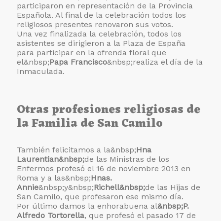
participaron en representación de la Provincia
Española. Al final de la celebración todos los
religiosos presentes renovaron sus votos.
Una vez finalizada la celebración, todos los
asistentes se dirigieron a la Plaza de España
para participar en la ofrenda floral que
el&nbsp;
Papa Francisco
&nbsp;realiza el día de la
Inmaculada.
Otras profesiones religiosas de
la Familia de San Camilo
También felicitamos a la&nbsp;
Hna
Laurentian&nbsp;
de las Ministras de los
Enfermos profesó el 16 de noviembre 2013 en
Roma y a las&nbsp;
Hnas.
Annie
&nbsp;y&nbsp;
Richell&nbsp;
de las Hijas de
San Camilo, que profesaron ese mismo día.
Por último damos la enhorabuena al
&nbsp;P.
Alfredo Tortorella
, que profesó el pasado 17 de