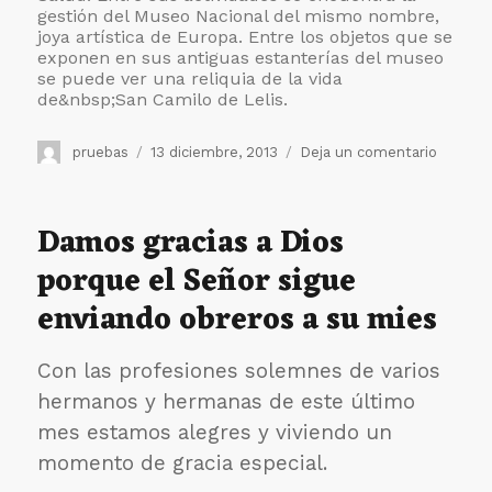
gestión del Museo Nacional del mismo nombre,
joya artística de Europa. Entre los objetos que se
exponen en sus antiguas estanterías del museo
se puede ver una reliquia de la vida
de&nbsp;
San Camilo de Lelis.
Autor
Publicado
en
pruebas
13 diciembre, 2013
Deja un comentario
el
II
Premio
de
Damos gracias a Dios
“Human
porque el Señor sigue
de
la
enviando obreros a su mies
Médicin
a
los
Con las profesiones solemnes de varios
Religio
hermanos y hermanas de este último
Camilo
mes estamos alegres y viviendo un
momento de gracia especial.