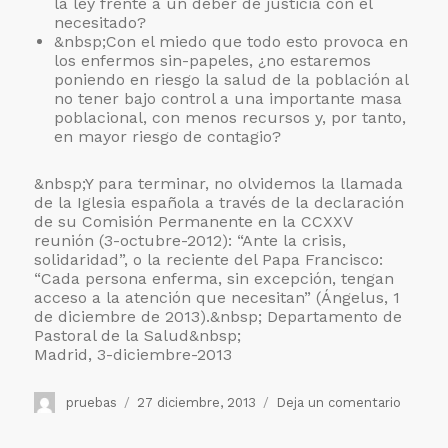
la ley frente a un deber de justicia con el
necesitado?
&nbsp;Con el miedo que todo esto provoca en
los enfermos sin-papeles, ¿no estaremos
poniendo en riesgo la salud de la población al
no tener bajo control a una importante masa
poblacional, con menos recursos y, por tanto,
en mayor riesgo de contagio?
&nbsp;Y para terminar, no olvidemos la llamada
de la Iglesia española a través de la declaración
de su Comisión Permanente en la CCXXV
reunión (3-octubre-2012): “Ante la crisis,
solidaridad”, o la reciente del Papa Francisco:
“Cada persona enferma, sin excepción, tengan
acceso a la atención que necesitan” (Ángelus, 1
de diciembre de 2013).&nbsp; Departamento de
Pastoral de la Salud&nbsp;
Madrid, 3-diciembre-2013
Autor
Publicado
en
pruebas
27 diciembre, 2013
Deja un comentario
el
“Las
necesi