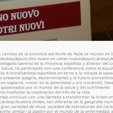
s camilos de la provincia del Norte de Italia se reúnen en 
de&nbsp;
&quot;vino nuevo en odres nuevos&quot;
.&nbsp;
J
elegado General de la Provincia española y director del C
Salud, ha participado con una conferencia sobre el &quot
o 8 brindis&nbsp;repartidos en torno a la mirada al pasa
l presente (alegría, discernimiento) y al futuro (convertirs
on seglares, crecer en la adversidad y ars moriendi). Desa
s apasionados por el mundo de la salud y del sufrimiento
 trasfondo la celebración del Año de la Vida
ejo concluyó con una llamada a transformar la Orden e
;:&nbsp;
Nuestra Orden, tan diferente de la geografía mund
 gran variedad de vinos, variedad de expresiones del cari
cimo similar: la pasión por el mundo de la enfermedad, e