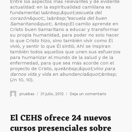
Entre los aspectos más relevantes y de evidente
actualidad: en la espiritualidad camiliana es
fundamental la&nbsp;
&quot;escuela del
corazón&quot;
, la&nbsp;
“escuela del buen
Samaritano&quot;
. &nbsp;El camilo aprende en
Cristo buen Samaritano a educar y transformar
su propia humanidad, para poder no solo hacer
lo que Cristo hizo, sino también vivir como Él
vivió, y sentir lo que Él sintió. Ahí se inspiran
también todos aquellos que unen sus esfuerzos
para humanizar el mundo de la salud y de la
enfermedad, para que sea más acorde con el
proyecto de Cristo, que&nbsp;
&quot;vino para
darnos vida y vida en abundancia&quot;
&nbsp;
(Jn 10, 10).
Autor
Publicado
en
pruebas
31 julio, 2012
Deja un comentario
el
El
P.
Francisco
El CEHS ofrece 24 nuevos
Álvarez
cursos presenciales sobre
participa
en