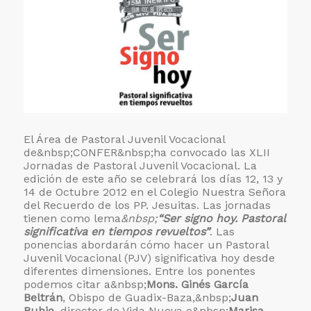
El Área de Pastoral Juvenil Vocacional
de&nbsp;
CONFER&nbsp;ha convocado las XLII
Jornadas de Pastoral Juvenil Vocacional. La
edición de este año se celebrará los días 12, 13 y
14 de Octubre 2012 en el Colegio Nuestra Señora
del Recuerdo de los PP. Jesuitas. Las jornadas
tienen como lema
&nbsp;
“Ser signo hoy. Pastoral
significativa en tiempos revueltos
”
. Las
ponencias abordarán cómo hacer un Pastoral
Juvenil Vocacional (PJV) significativa hoy desde
diferentes dimensiones. Entre los ponentes
podemos citar a&nbsp;
Mons. Ginés García
Beltrán
, Obispo de Guadix-Baza,&nbsp;
Juan
Rubio
, director de Vida Nueva o&nbsp;
Marisa