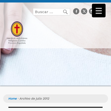
Buscar
facebook
Twitter
Instagr
you
Buscar
por:
Home
·
Archivo de julio 2012