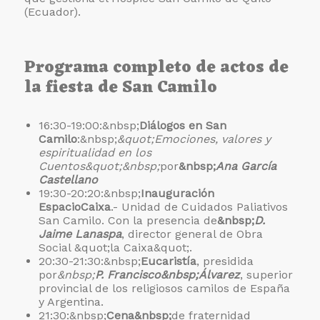
(Ecuador).
Programa completo de actos de
la fiesta de San Camilo
16:30-19:00:&nbsp;
Diálogos en San
Camilo
:&nbsp;
&quot;Emociones, valores y
espiritualidad en los
Cuentos&quot;&nbsp;
por
&nbsp;
Ana García
Castellano
19:30-20:20:&nbsp;
Inauguración
EspacioCaixa
.- Unidad de Cuidados Paliativos
San Camilo. Con la presencia de
&nbsp;
D.
Jaime Lanaspa
, director general de Obra
Social &quot;la Caixa&quot;.
20:30-21:30:&nbsp;
Eucaristía
, presidida
por
&nbsp;
P. Francisco&nbsp;
Álvarez
, superior
provincial de los religiosos camilos de España
y Argentina.
21:30:&nbsp;
Cena&nbsp;
de fraternidad