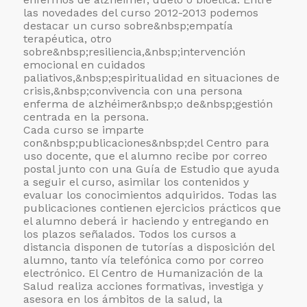
las novedades del curso 2012-2013 podemos
destacar un curso sobre&nbsp;
empatía
terapéutica, otro
sobre&nbsp;
resiliencia,
&nbsp;intervención
emocional en cuidados
paliativos,&nbsp;
espiritualidad en situaciones de
crisis,&nbsp;
convivencia con una persona
enferma de alzhéimer&nbsp;o de&nbsp;
gestión
centrada en la persona.
Cada curso se imparte
con&nbsp;
publicaciones&nbsp;del Centro para
uso docente, que el alumno recibe por correo
postal junto con una Guía de Estudio que ayuda
a seguir el curso, asimilar los contenidos y
evaluar los conocimientos adquiridos. Todas las
publicaciones contienen ejercicios prácticos que
el alumno deberá ir haciendo y entregando en
los plazos señalados. Todos los cursos a
distancia disponen de tutorías a disposición del
alumno, tanto vía telefónica como por correo
electrónico. El Centro de Humanización de la
Salud realiza acciones formativas, investiga y
asesora en los ámbitos de la salud, la