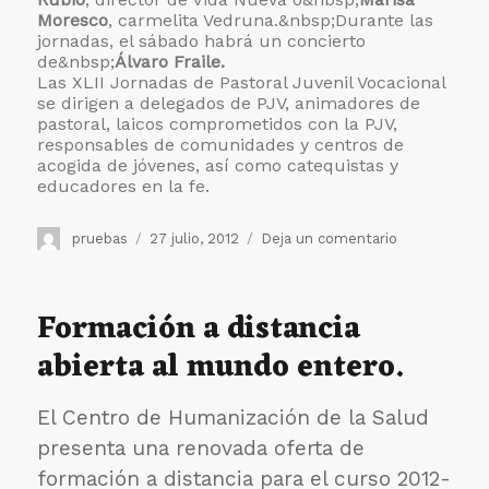
Moresco
, carmelita Vedruna.&nbsp;Durante las
jornadas, el sábado habrá un concierto
de&nbsp;
Álvaro Fraile.
Las XLII Jornadas de Pastoral Juvenil Vocacional
se dirigen a delegados de PJV, animadores de
pastoral, laicos comprometidos con la PJV,
responsables de comunidades y centros de
acogida de jóvenes, así como catequistas y
educadores en la fe.
Autor
Publicado
en
pruebas
27 julio, 2012
Deja un comentario
el
Confer
convoca
las
Formación a distancia
XLII
abierta al mundo entero.
Jornadas
de
Pastoral
El Centro de Humanización de la Salud
Juvenil
Vocacional
presenta una renovada oferta de
formación a distancia para el curso 2012-