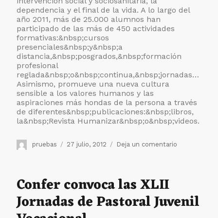
intervención social y sociosanitaria, la
dependencia y el final de la vida. A lo largo del
año 2011, más de 25.000 alumnos han
participado de las más de 450 actividades
formativas:&nbsp;
cursos
presenciales&nbsp;y&nbsp;
a
distancia,&nbsp;
posgrados,&nbsp;
formación
profesional
reglada&nbsp;o&nbsp;
continua,&nbsp;
jornadas…
Asimismo, promueve una nueva cultura
sensible a los valores humanos y las
aspiraciones más hondas de la persona a través
de diferentes&nbsp;
publicaciones:&nbsp;
libros,
la
&nbsp;Revista Humanizar&nbsp;o&nbsp;
videos.
Autor
Publicado
en
pruebas
27 julio, 2012
Deja un comentario
el
El
CEHS
ofrece
Confer convoca las XLII
24
Jornadas de Pastoral Juvenil
nuevos
cursos
presenciales