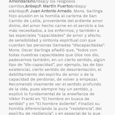
Amondaráin
&nbsp;y los religiosos
camilos,
&nbsp;P. Martín Puerto
&nbsp;y
el&nbsp;
P. Juan Antonio Amado
. Mons. Sarlinga
hizo alusión en la homilía al carisma de San
Camilo de Lellis, proveniente del ardiente amor
divino, del amor hecho carne en el servicio a los
más necesitados, a los enfermos, y también a
las especiales “capacidades” de amor y afecto,
de sensibilidad y sintonía espiritual con que
cuentan las personas llamadas “discapacitadas”.
Mons. Oscar Sarlinga añadió que, “todos con
todas nuestras capacidades que Dios nos dio,
padecemos también, en un cierto sentido, algún
tipo de “dis-capacidad”, por ejemplo, las de tipo
existencial, cierto sentido de desorientación, el
debilitamiento del espíritu de amor o de la
capacidad de perdonar, de volver a empezar.
Recomendó vivamente ver el sentido profundo
de la vida, pues siempre hay un sentido, y
explicó lo fundamental de la enseñanza de
Viktor Frankl en “El hombre en busca de
sentido” y en “El hombre doliente”. Finalizó su
homilía diferenciando la pura “resistencia”, del
espíritu de resiliencia”, y en especial de lo que