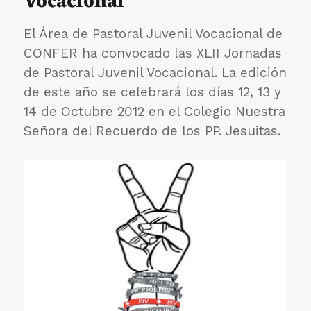
Vocacional
sobre
counselling
El Área de Pastoral Juvenil Vocacional de
o
CONFER ha convocado las XLII Jornadas
duelo
para
de Pastoral Juvenil Vocacional. La edición
el
de este año se celebrará los días 12, 13 y
año
14 de Octubre 2012 en el Colegio Nuestra
que
viene
Señora del Recuerdo de los PP. Jesuitas.