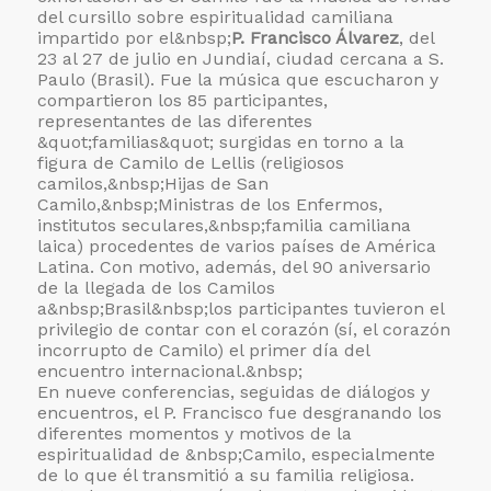
del cursillo sobre espiritualidad camiliana
impartido por el&nbsp;
P. Francisco Álvarez
, del
23 al 27 de julio en Jundiaí, ciudad cercana a S.
Paulo (Brasil). Fue la música que escucharon y
compartieron los 85 participantes,
representantes de las diferentes
&quot;familias&quot; surgidas en torno a la
figura de Camilo de Lellis (
religiosos
camilos,&nbsp;
Hijas de San
Camilo,&nbsp;
Ministras de los Enfermos,
institutos seculares,
&nbsp;familia camiliana
laica) procedentes de varios países de América
Latina. Con motivo, además, del 90 aniversario
de la llegada de los Camilos
a&nbsp;
Brasil&nbsp;los participantes tuvieron el
privilegio de contar con el corazón (sí, el corazón
incorrupto de Camilo) el primer día del
encuentro internacional.&nbsp;
En nueve conferencias, seguidas de diálogos y
encuentros, el P. Francisco fue desgranando los
diferentes momentos y motivos de la
espiritualidad de &nbsp;Camilo, especialmente
de lo que él transmitió a su familia religiosa.