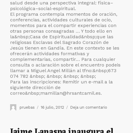
salud desde una perspectiva integral: física–
psicológica–social-espiritual.
El programa contempla momentos de oración,
conferencias, actividades culturales de ocio,
momentos para el compartir experiencias con
otras personas consagradas … Y todo ello en
la&nbsp;
Casa de Espiritualidad&nbsp;que las
religiosas Esclavas del Sagrado Corazón de
Jesús tienen en Gandía. En este contexto se les
ofrecerán actividades formativas y
complementarias, compartir… Para cualquier
consulta o aclaración sobre el encuentro podeis
llamar a Miguel Angel Millán al tfno:&nbsp;673
074 782 &nbsp; &nbsp; &nbsp; &nbsp;
Para las inscripciones: Remitir un e-mail a la
siguiente dirección de
correo&nbsp;
mamillan@hrsantcamil.es.
Autor
Publicado
en
pruebas
16 julio, 2012
Deja un comentario
el
Gandía
acogerá
una
Jaime Lanaspa inaugura el
semana