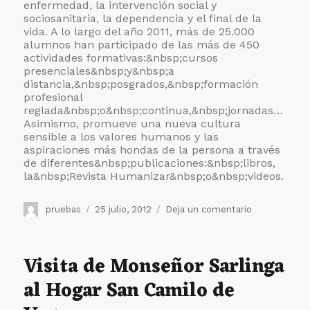
enfermedad, la intervención social y
sociosanitaria, la dependencia y el final de la
vida. A lo largo del año 2011, más de 25.000
alumnos han participado de las más de 450
actividades formativas:&nbsp;
cursos
presenciales&nbsp;y&nbsp;
a
distancia,&nbsp;
posgrados,&nbsp;
formación
profesional
reglada&nbsp;o&nbsp;
continua,&nbsp;
jornadas…
Asimismo, promueve una nueva cultura
sensible a los valores humanos y las
aspiraciones más hondas de la persona a través
de diferentes&nbsp;
publicaciones:&nbsp;
libros,
la&nbsp;
Revista Humanizar&nbsp;o&nbsp;
videos.
Autor
Publicado
en
pruebas
25 julio, 2012
Deja un comentario
el
Formación
a
distancia
Visita de Monseñor Sarlinga
abierta
al Hogar San Camilo de
al
mundo