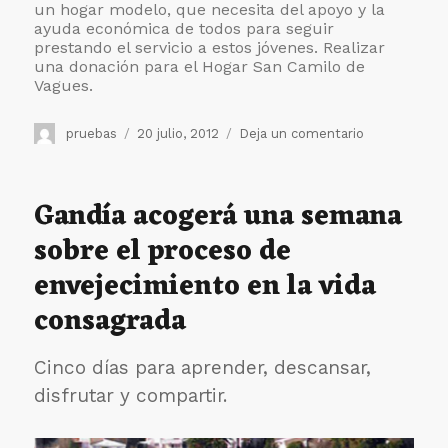
un hogar modelo, que necesita del apoyo y la
ayuda económica de todos para seguir
prestando el servicio a estos jóvenes.
Realizar
una donación para el Hogar San Camilo de
Vagues.
Autor
Publicado
en
pruebas
20 julio, 2012
Deja un comentario
el
Visita
de
Monseñor
Gandía acogerá una semana
Sarlinga
sobre el proceso de
al
Hogar
envejecimiento en la vida
San
Camilo
consagrada
de
Vagues
Cinco días para aprender, descansar,
disfrutar y compartir.