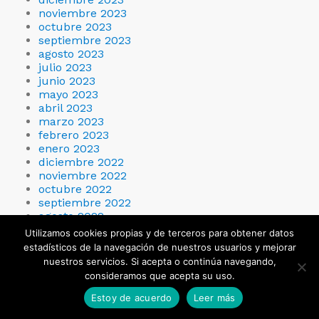
noviembre 2023
octubre 2023
septiembre 2023
agosto 2023
julio 2023
junio 2023
mayo 2023
abril 2023
marzo 2023
febrero 2023
enero 2023
diciembre 2022
noviembre 2022
octubre 2022
septiembre 2022
agosto 2022
julio 2022
Utilizamos cookies propias y de terceros para obtener datos
junio 2022
estadísticos de la navegación de nuestros usuarios y mejorar
mayo 2022
nuestros servicios. Si acepta o continúa navegando,
abril 2022
consideramos que acepta su uso.
marzo 2022
febrero 2022
Estoy de acuerdo
Leer más
enero 2022