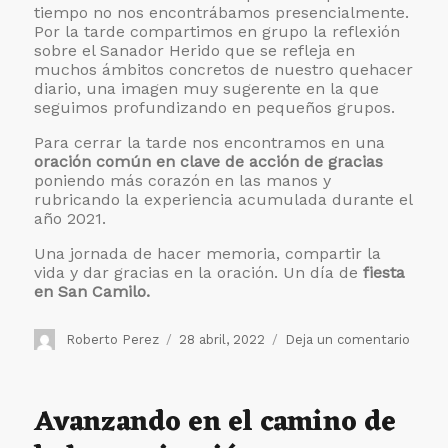
tiempo no nos encontrábamos presencialmente.
Por la tarde compartimos en grupo la reflexión
sobre el Sanador Herido que se refleja en
muchos ámbitos concretos de nuestro quehacer
diario, una imagen muy sugerente en la que
seguimos profundizando en pequeños grupos.
Para cerrar la tarde nos encontramos en una
oración común en clave de acción de gracias
poniendo más corazón en las manos y
rubricando la experiencia acumulada durante el
año 2021.
Una jornada de hacer memoria, compartir la
vida y dar gracias en la oración. Un día de
fiesta
en San Camilo.
Autor
Publicado
en
Roberto Perez
28 abril, 2022
Deja un comentario
el
Celeb
el
día
Avanzando en el camino de
de
la