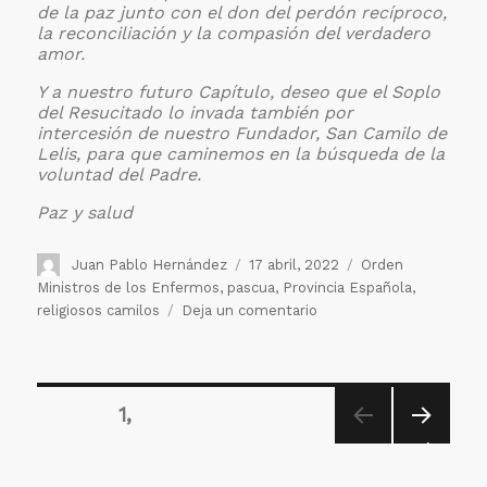
de la paz junto con el don del perdón recíproco,
la reconciliación y la compasión del verdadero
amor.
Y a nuestro futuro Capítulo, deseo que el Soplo
del Resucitado lo invada también por
intercesión de nuestro Fundador, San Camilo de
Lelis, para que caminemos en la búsqueda de la
voluntad del Padre.
Paz y salud
Autor
Publicado
Etiquetas
Juan Pablo Hernández
17 abril, 2022
Orden
el
Ministros de los Enfermos
,
pascua
,
Provincia Española
,
en
religiosos camilos
Deja un comentario
Mensaje
de
Pascua
Paginación
del
PÁGINA
1
de
Vicario
General
entradas
PRÓXIMA
y
PÁGINA