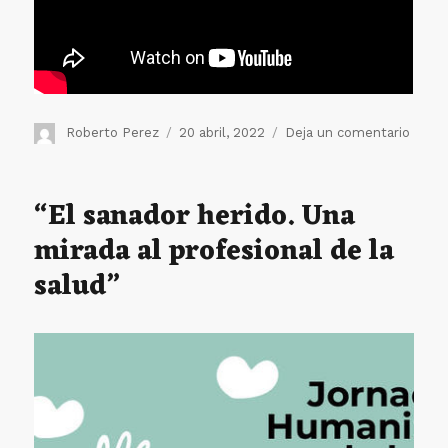
Autor
Publicado
en
Roberto Perez
20 abril, 2022
Deja un comentario
el
Abrie
camin
en
“El sanador herido. Una
la
mirada al profesional de la
sinod
salud”