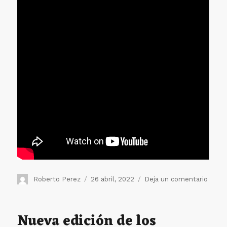
Autor
Publicado
en
Roberto Perez
26 abril, 2022
Deja un comentario
el
¡Deja
tu
huella
Nueva edición de los
sé