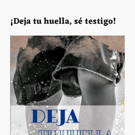
el
Avanz
en
el
¡Deja tu huella, sé testigo!
camin
de
la
human