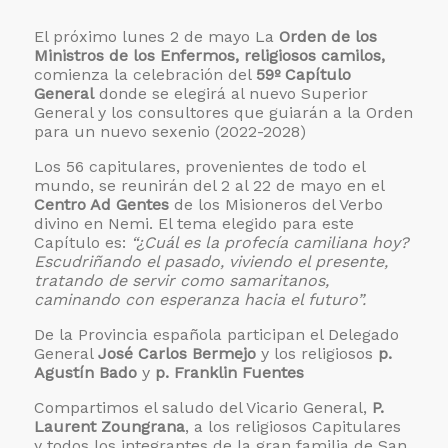
El próximo lunes 2 de mayo La
Orden de los
Ministros de los Enfermos, religiosos camilos,
comienza la celebración del
59º Capítulo
General
donde se elegirá al nuevo Superior
General y los consultores que guiarán a la Orden
para un nuevo sexenio (2022-2028)
Los 56 capitulares, provenientes de todo el
mundo, se reunirán del 2 al 22 de mayo en el
Centro Ad Gentes
de los Misioneros del Verbo
divino en Nemi. El tema elegido para este
Capítulo es:
“¿Cuál es la profecía camiliana hoy?
Escudriñando el pasado, viviendo el presente,
tratando de servir como samaritanos,
caminando con esperanza hacia el futuro”.
De la Provincia española participan el Delegado
General
José Carlos Bermejo
y los religiosos
p.
Agustín Bado
y
p. Franklin Fuentes
Compartimos el saludo del Vicario General,
P.
Laurent Zoungrana
, a los religiosos Capitulares
y todos los integrantes de la gran familia de San