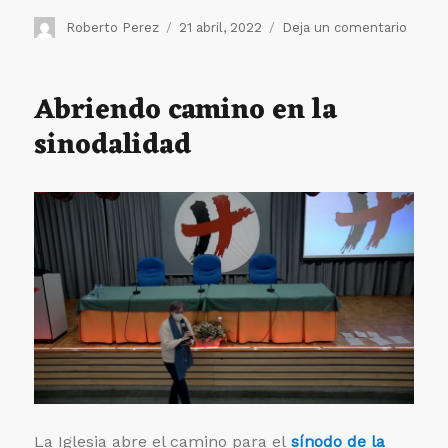
Autor
Publicado
en
Roberto Perez
21 abril, 2022
Deja un comentario
el
Nueva
edició
de
Abriendo camino en la
los
sinodalidad
Premi
Human
La Iglesia abre el camino para el
sínodo de la