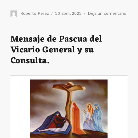
Autor
Publicado
en
Roberto Perez
20 abril, 2022
Deja un comentario
el
“El
sanad
herido
Mensaje de Pascua del
Una
Vicario General y su
mirad
al
Consulta.
profe
de
la
salud