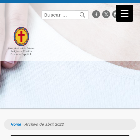
Buscar
facebook
Twitter
Instagr
you
Buscar
por:
Home
·
Archivo de abril 2022