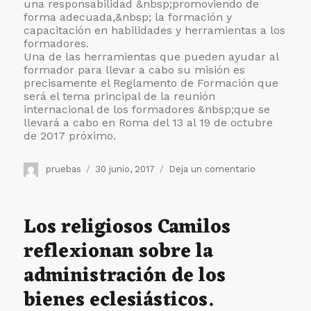
una responsabilidad &nbsp;promoviendo de
forma adecuada,&nbsp; la formación y
capacitación en habilidades y herramientas a los
formadores.
Una de las herramientas que pueden ayudar al
formador para llevar a cabo su misión es
precisamente el Reglamento de Formación que
será el tema principal de la reunión
internacional de los formadores &nbsp;que se
llevará a cabo en Roma del 13 al 19 de octubre
de 2017 próximo.
Autor
Publicado
en
pruebas
30 junio, 2017
Deja un comentario
el
Formación
inicial,
Formación
Los religiosos Camilos
permanente
reflexionan sobre la
y
promoción
administración de los
vocacional.
Vida
bienes eclesiásticos.
Consagrada