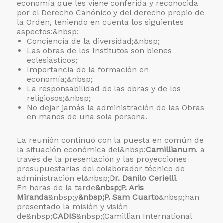
economía que les viene conferida y reconocida
por el Derecho Canónico y del derecho propio de
la Orden, teniendo en cuenta los siguientes
aspectos:&nbsp;
Conciencia de la diversidad;&nbsp;
Las obras de los Institutos son bienes
eclesiásticos;
Importancia de la formación en
economía;&nbsp;
La responsabilidad de las obras y de los
religiosos;&nbsp;
No dejar jamás la administración de las Obras
en manos de una sola persona.
La reunión continuó con la puesta en común de
la situación económica del&nbsp;
Camillianum
, a
través de la presentación y las proyecciones
presupuestarias del colaborador técnico de
administración el&nbsp;
Dr. Danilo Cerielli
.
En horas de la tarde
&nbsp;P. Aris
Miranda
&nbsp;y
&nbsp;P. Sam Cuarto
&nbsp;han
presentado la misión y visión
de&nbsp;
CADIS
&nbsp;(
Camillian International