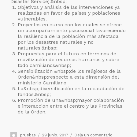
Disaster Service):&nbsp;
Objetivos y análisis de las intervenciones ya
realizadas en favor de países y poblaciones
vulnerables.
Proyectos en curso con los cuales se ofrece
un acompañamiento psicosocial favoreciendo
la resiliencia de la población más afectada
por los desastres naturales y no
naturales.&nbsp;
Propuestas para el futuro en términos de
movilización de recursos humanos y sobre
todo camilianos&nbsp;
Sensibilización &nbsp;de los religiosos de la
Orden&nbsp;respecto a esta dimensión del
ministerio Camiliano.
La&nbsp;diversificación en la recaudación de
fondos.&nbsp;
Promoción de una&nbsp;mayor colaboración
e interacción entre el centro y las Provincias
de la Orden.
Autor
Publicado
en
pruebas
29 junio, 2017
Deja un comentario