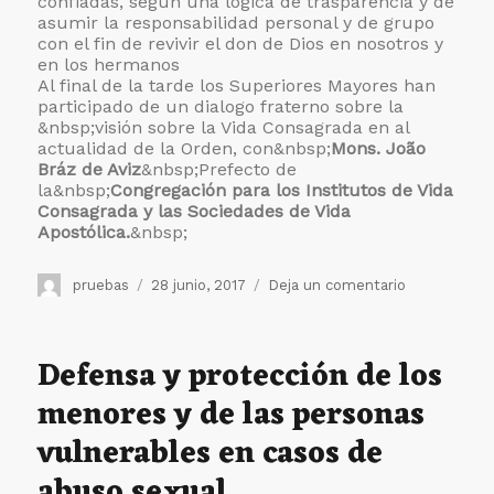
confiadas, según una lógica de trasparencia y de
asumir la responsabilidad personal y de grupo
con el fin de revivir el don de Dios en nosotros y
en los hermanos
Al final de la tarde los Superiores Mayores han
participado de un dialogo fraterno sobre la
&nbsp;visión sobre la Vida Consagrada en al
actualidad de la Orden, con&nbsp;
Mons. João
Bráz de Aviz
&nbsp;Prefecto de
la&nbsp;
Congregación para los Institutos de Vida
Consagrada y las Sociedades de Vida
Apostólica.
&nbsp;
Autor
Publicado
en
pruebas
28 junio, 2017
Deja un comentario
el
Continúa
el
encuentro
Defensa y protección de los
formativo
menores y de las personas
de
los
vulnerables en casos de
Superiores
Mayores
abuso sexual.
y