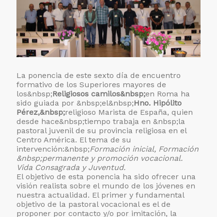
La ponencia de este sexto día de encuentro
formativo de los Superiores mayores de
los&nbsp;
Religiosos camilos&nbsp;
en Roma ha
sido guiada por &nbsp;el&nbsp;
Hno. Hipólito
Pérez,&nbsp;
religioso Marista de España, quien
desde hace&nbsp;tiempo trabaja en &nbsp;la
pastoral juvenil de su provincia religiosa en el
Centro América. El tema de su
intervención:&nbsp;
Formación inicial, Formación
&nbsp;permanente y promoción vocacional.
Vida Consagrada y Juventud.
El objetivo de esta ponencia ha sido ofrecer una
visión realista sobre el mundo de los jóvenes en
nuestra actualidad. El primer y fundamental
objetivo de la pastoral vocacional es el de
proponer por contacto y/o por imitación, la