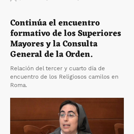
el
Los
religiosos
Camilos
Continúa el encuentro
reflexionan
formativo de los Superiores
sobre
la
Mayores y la Consulta
administraci
de
General de la Orden.
los
bienes
eclesiásticos
Relación del tercer y cuarto día de
encuentro de los Religiosos camilos en
Roma.