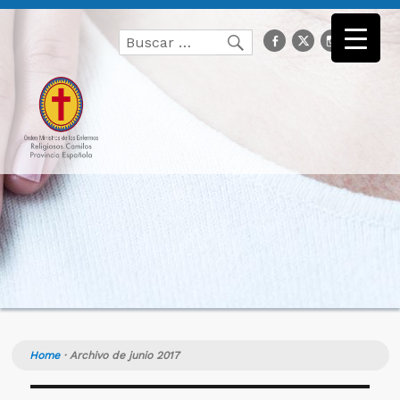
Buscar
facebook
Twitter
Instagr
you
Buscar
por:
Home
·
Archivo de junio 2017