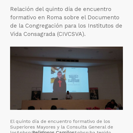
y
Juventud.
Relación del quinto día de encuentro
formativo en Roma sobre el Documento
de la Congregación para los Institutos de
Vida Consagrada (CIVCSVA).
El quinto día de encuentro formativo de los
Superiores Mayores y la Consulta General de
los&nbsp;
Religiosos Camilos
&nbsp;ha tenido