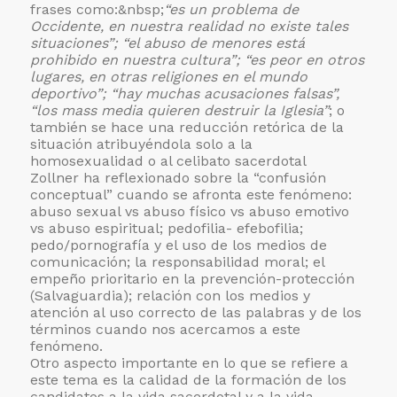
frases como:&nbsp;
“es un problema de
Occidente, en nuestra realidad no existe tales
situaciones”; “el abuso de menores está
prohibido en nuestra cultura”; “es peor en otros
lugares, en otras religiones en el mundo
deportivo”; “hay muchas acusaciones falsas”,
“los mass media quieren destruir la Iglesia”
; o
también se hace una reducción retórica de la
situación atribuyéndola solo a la
homosexualidad o al celibato sacerdotal
Zollner ha reflexionado sobre la “confusión
conceptual” cuando se afronta este fenómeno:
abuso sexual vs abuso físico vs abuso emotivo
vs abuso espiritual; pedofilia- efebofilia;
pedo/pornografía y el uso de los medios de
comunicación; la responsabilidad moral; el
empeño prioritario en la prevención-protección
(Salvaguardia); relación con los medios y
atención al uso correcto de las palabras y de los
términos cuando nos acercamos a este
fenómeno.
Otro aspecto importante en lo que se refiere a
este tema es la calidad de la formación de los
candidatos a la vida sacerdotal y a la vida