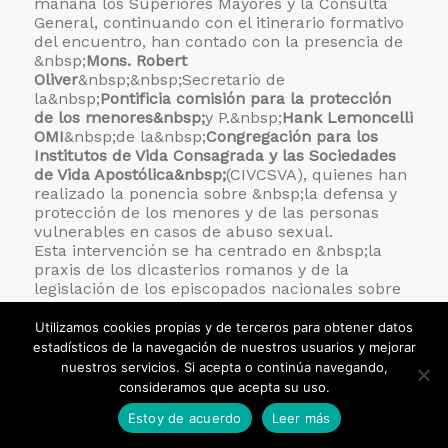
mañana los Superiores Mayores y la Consulta
General, continuando con el itinerario formativo
del encuentro, han contado con la presencia de
&nbsp;
Mons. Robert
Oliver
&nbsp;&nbsp;Secretario de
la&nbsp;
Pontificia comisión para la protección
de los menores&nbsp;
y P.&nbsp;
Hank Lemoncelli
OMI
&nbsp;de la&nbsp;
Congregación para los
Institutos de Vida Consagrada y las Sociedades
de Vida Apostólica&nbsp;
(CIVCSVA), quienes han
realizado la ponencia sobre &nbsp;la defensa y
protección de los menores y de las personas
vulnerables en casos de abuso sexual.
Esta intervención se ha centrado en &nbsp;la
praxis de los dicasterios romanos y de la
legislación de los episcopados nacionales sobre
este tema de tanta actualidad, ya sea en el
panorama eclesial y social, como en los diversos
Utilizamos cookies propias y de terceros para obtener datos
contextos culturales.
estadísticos de la navegación de nuestros usuarios y mejorar
El objetivo de esta propuesta informativa y
nuestros servicios. Si acepta o continúa navegando,
formativa ha sido el poder elaborar unas
consideramos que acepta su uso.
directrices para la Orden y para cada Provincia
Estoy de acuerdo
Leer más
con el fin de que puedan reaccionar de manera
adecuada ante situaciones de este tipo. Dentro