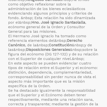
como objetivo reflexionar sobre la
administración de los bienes eclesiásticos
evidenciando algunos principios y criterios de
fondo. &nbsp; Esta relación ha sido dinamizada
por el&nbsp;
Hno. José Ignacio Santaolalla
,
ecónomo general de la Orden y Consultor
General para las misiones.
El Hermano José Ignacio ha tomado como
referencia elementos del&nbsp;
Derecho
Canónico
, de la&nbsp;
Constitución
&nbsp;y de
las&nbsp;
Disposiciones Generales
&nbsp;sobre la
figura del ecónomo (DG 127-132) y de su relación
con el Superior de cualquier nivel.&nbsp;
En este aspecto se pueden evidenciar cuatro
tipos de relación entre el Superior y el ecónomo:
distinción, dependencia, complementariedad,
corresponsabilidad sin perder nunca de vista el
aspecto más importante que es la misión
específica de la Orden.
Se ha destacado igualmente la responsabilidad
que el Superior y el Ecónomo deben tener
respectivamente, mediante una relación sana,
correcta y trasparente; mediante la gestión de la