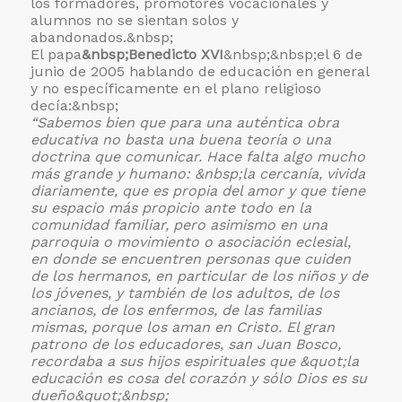
los formadores, promotores vocacionales y
alumnos no se sientan solos y
abandonados.&nbsp;
El papa
&nbsp;Benedicto XVI
&nbsp;&nbsp;el 6 de
junio de 2005 hablando de educación en general
y no específicamente en el plano religioso
decía:&nbsp;
“Sabemos bien que para una auténtica obra
educativa no basta una buena teoría o una
doctrina que comunicar. Hace falta algo mucho
más grande y humano: &nbsp;la cercanía, vivida
diariamente, que es propia del amor y que tiene
su espacio más propicio ante todo en la
comunidad familiar, pero asimismo en una
parroquia o movimiento o asociación eclesial,
en donde se encuentren personas que cuiden
de los hermanos, en particular de los niños y de
los jóvenes, y también de los adultos, de los
ancianos, de los enfermos, de las familias
mismas, porque los aman en Cristo. El gran
patrono de los educadores, san Juan Bosco,
recordaba a sus hijos espirituales que &quot;la
educación es cosa del corazón y sólo Dios es su
dueño&quot;&nbsp;