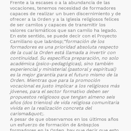
Frente a la escases o a la abundancia de las
vocaciones, tenemos necesidad de formadores
capaces de realizar un buen discernimiento y de
ofrecer a la Orden y a la Iglesia religiosos felices
de ser camilos y capaces de transmitir los
valores carismáticos que san camilo ha legado.
En este sentido, se puede decir con el Proyecto
Camiliano que la&nbsp;
“formación de los
formadores es una prioridad absoluta respecto
de la cual la Orden está llamada a invertir con
continuidad. Su específica preparación, no solo
académica (psico-pedagógicas), sino también
experiencial y ministerial (pastoral y espiritual)
es la mejor garantía para el futuro mismo de la
Orden. Mientras que para la promoción
vocacional es justo implicar a los religiosos más
jóvenes, para el sector formativo deben ser
propuestos religiosos que tengan almeno seis
años (dos trienios) de vida religiosa comunitaria
vivida en la realización concreta del
carisma&quot;.
A pesar de que observamos en los últimos años
un esfuerzo de formación de &nbsp;los
formadores en la Orden, hay que decir que esto