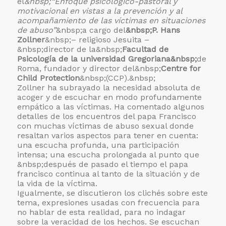
el
&nbsp;“Enfoque psicológico-pastoral y
motivacional en vistas a la prevención y al
acompañamiento de las víctimas en situaciones
de abuso”
&nbsp;a cargo del
&nbsp;P. Hans
Zollner
&nbsp;– religioso Jesuita –
&nbsp;director de la&nbsp;
Facultad de
Psicología de la universidad Gregoriana&nbsp;
de
Roma, fundador y director del&nbsp;
Centre for
Child Protection
&nbsp;(CCP).&nbsp;
Zollner ha subrayado la necesidad absoluta de
acoger y de escuchar en modo profundamente
empático a las víctimas. Ha comentado algunos
detalles de los encuentros del papa Francisco
con muchas víctimas de abuso sexual donde
resaltan varios aspectos para tener en cuenta:
una escucha profunda, una participación
intensa; una escucha prolongada al punto que
&nbsp;después de pasado el tiempo el papa
francisco continua al tanto de la situación y de
la vida de la víctima.
Igualmente, se discutieron los clichés sobre este
tema, expresiones usadas con frecuencia para
no hablar de esta realidad, para no indagar
sobre la veracidad de los hechos. Se escuchan