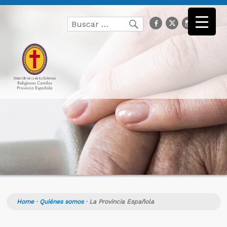
Buscar
facebook
Twitter
Instagr
you
Buscar
por:
Home
·
Quiénes somos
·
La Provincia Española