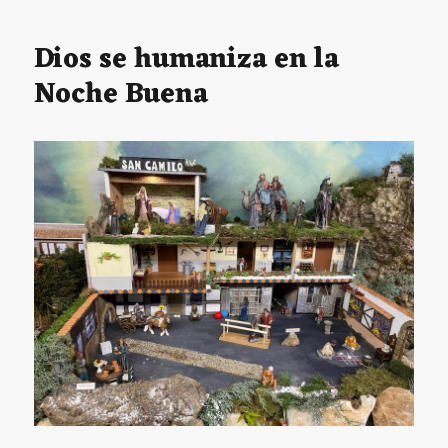
2025:
Renovación
Dios se humaniza en la
Espiritual
Noche Buena
y
Compromiso
en
la
Gran
Familia
de
san
Camilo