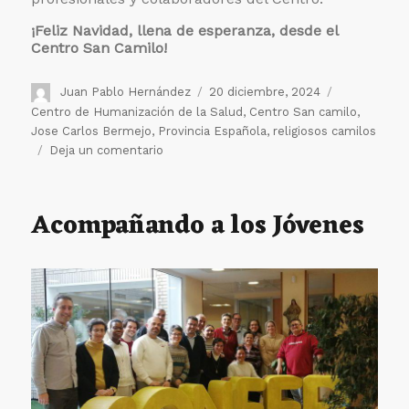
¡Feliz Navidad, llena de esperanza, desde el
Centro San Camilo!
Autor
Publicado
Etiquetas
Juan Pablo Hernández
20 diciembre, 2024
el
Centro de Humanización de la Salud
,
Centro San camilo
,
Jose Carlos Bermejo
,
Provincia Española
,
religiosos camilos
en
Deja un comentario
El
Centro
San
Acompañando a los Jóvenes
Camilo
celebra
su
tradicional
Felicitación
Navideña