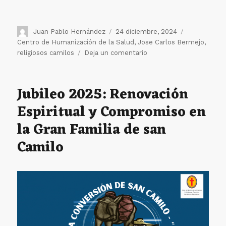
Autor
Publicado
Etiquetas
Juan Pablo Hernández
24 diciembre, 2024
el
Centro de Humanización de la Salud
,
Jose Carlos Bermejo
,
en
religiosos camilos
Deja un comentario
La
Navidad:
Luz,
Jubileo 2025: Renovación
Esperanza
Espiritual y Compromiso en
y
Compromiso
la Gran Familia de san
en
el
Camilo
Año
Jubilar