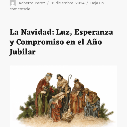
Autor
Publicado
Roberto Perez
31 diciembre, 2024
Deja un
el
en
comentario
Un
año
más
La Navidad: Luz, Esperanza
cuidando
y Compromiso en el Año
a
los
Jubilar
enfermos