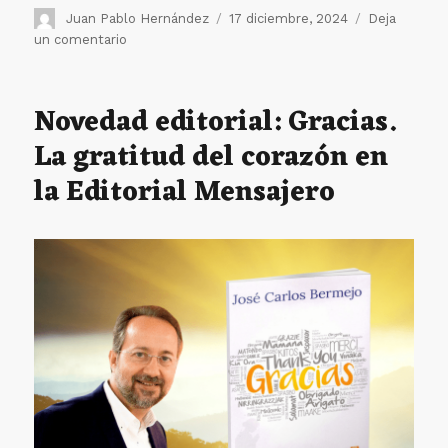
Autor
Publicado
Juan Pablo Hernández
17 diciembre, 2024
Deja
el
en
un comentario
«Centro
San
Camilo:
Novedad editorial: Gracias.
un
La gratitud del corazón en
viaje
por
la Editorial Mensajero
la
simbología
y
la
esencia
del
cuidado
humanizado»