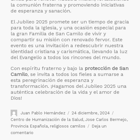
la comunión fraterna y promoviendo iniciativas
de esperanza y sanación.
El Jubileo 2025 promete ser un tiempo de gracia
para toda la Iglesia, y una ocasión especial para
la gran Familia de San Camilo de vivir y
compartir su misión con renovado fervor. Este
evento es una invitación a redescubrir nuestra
identidad cristiana y carismática, llevando la luz
del Evangelio a todos los rincones del mundo.
Con espíritu fraterno y bajo la
protección de San
Camilo
, se invita a todos los fieles a sumarse a
esta peregrinación de esperanza y
transformación. ¡Hagamos del Jubileo 2025 una
auténtica celebración de la vida y el amor de
Dios!
Autor
Publicado
Etiquetas
Juan Pablo Hernández
24 diciembre, 2024
el
Centro de Humanización de la Salud
,
Jose Carlos Bermejo
,
Provincia Española
,
religiosos camilos
Deja un
en
comentario
Jubileo