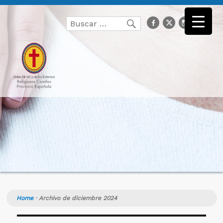
Buscar
facebook
Twitter
Instagr
you
Buscar
por:
Home
·
Archivo de diciembre 2024