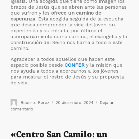
Iglesia. Una acogida que tiene como imagen los
brazos de Jesús que se abren ante las personas
que sufren y les
ofrece un camino de
esperanza
. Esta acogida seguida de la escucha
que desea comprender la vida del joven, su
experiencia y su mirada; por último el
acompañamiento como camino, el evangelio y la
construcción del Reino nos llama a todo a este
camino.
Agradecer a todos aquellos que hacen este
espacio posible desde
CONFER
y la misión que
nos ayuda a todos a acercarnos a los jóvenes
para mostrar el rostro de Jesús y su propuesta
de vida.
Autor
Publicado
Roberto Perez
20 diciembre, 2024
Deja un
el
en
comentario
Acompañando
a
los
«Centro San Camilo: un
Jóvenes