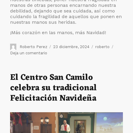
manos de otras personas encarnando nuestra
debilidad, dejando que sea cuidada, así como
cuidando la fragilidad de aquellos que ponen en
nuestras manos sus heridas.
¡Más corazón en las manos, más Navidad!
Autor
Publicado
Etiquetas
Roberto Perez
23 diciembre, 2024
roberto
el
en
Deja un comentario
Dios
se
humaniza
El Centro San Camilo
en
celebra su tradicional
la
Noche
Felicitación Navideña
Buena