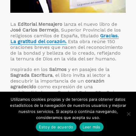
La
Editorial Mensajero
lanza el nuevo libro de
José Carlos Bermejo
, Superior Provincial de los
religiosos camilos de España, titulado
Gracias.
La gratitud del corazón.
Esta obra reúne 150
oraciones breves que nacen del reconocimiento
de la bondad y belleza de lo creado, reflejando
la ternura de Dios en la vida del ser humano.
Inspirado en los
Salmos
y en pasajes de la
Sagrada Escritura
, el libro invita al lector a
descubrir la importancia de un
corazón
agradecido
como expresión de una
espiritualidad sana. Desde el Salmo 50: «Quien
me ofrece su gratitud me honra», hasta las
Utilizamos cookies propias y de terceros para obtener datos
exhortaciones de
San Pablo
a dar gracias en
estadísticos de la navegación de nuestros usuarios y mejorar
todo momento, las páginas de esta obra nos
nuestros servicios. Si acepta o continúa navegando,
conducen a valorar la acción de gracias como
consideramos que acepta su uso.
un acto transformador y profundamente
humano.
Estoy de acuerdo
Leer más