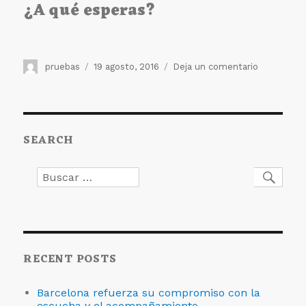
¿A qué esperas?
Autor
Publicado
en
pruebas
19 agosto, 2016
Deja un comentario
el
Ya
están
abiertas
las
SEARCH
inscripcion
para
las
Buscar
Busc
actividade
por:
del
Centro
de
Humanizac
de
RECENT POSTS
la
Salud
Barcelona refuerza su compromiso con la
escucha y el acompañamiento