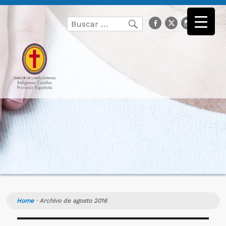
Buscar
facebook
Twitter
Instagr
you
Buscar
por:
Home
·
Archivo de agosto 2016