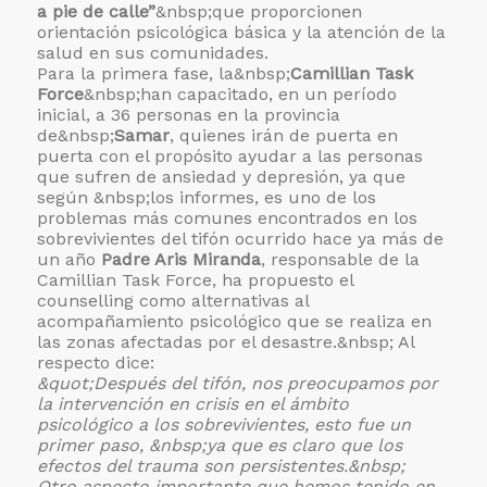
a pie de calle”
&nbsp;que proporcionen
orientación psicológica básica y la atención de la
salud en sus comunidades.
Para la primera fase, la&nbsp;
Camillian Task
Force
&nbsp;han capacitado, en un período
inicial, a 36 personas en la provincia
de&nbsp;
Samar
, quienes irán de puerta en
puerta con el propósito ayudar a las personas
que sufren de ansiedad y depresión, ya que
según &nbsp;los informes, es uno de los
problemas más comunes encontrados en los
sobrevivientes del tifón ocurrido hace ya más de
un año
Padre Aris Miranda
, responsable de la
Camillian Task Force, ha propuesto el
counselling como alternativas al
acompañamiento psicológico que se realiza en
las zonas afectadas por el desastre.&nbsp; Al
respecto dice:
&quot;Después del tifón, nos preocupamos por
la intervención en crisis en el ámbito
psicológico a los sobrevivientes, esto fue un
primer paso, &nbsp;ya que es claro que los
efectos del trauma son persistentes.&nbsp;
Otro aspecto importante que hemos tenido en