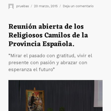
Autor
Publicado
en
pruebas
20 marzo, 2015
Deja un comentario
el
Crece
la
Comunida
Reunión abierta de los
de
Religiosos Camilos de la
Tres
Cantos
Provincia Española.
“Mirar el pasado con gratitud, vivir el
presente con pasión y abrazar con
esperanza el futuro”