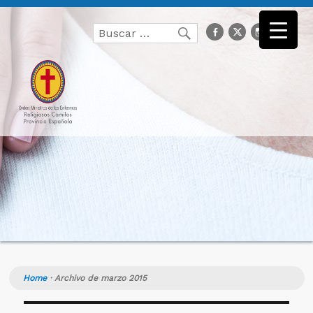
Buscar
facebook
Twitter
Instagr
you
Buscar
por:
Home
·
Archivo de marzo 2015