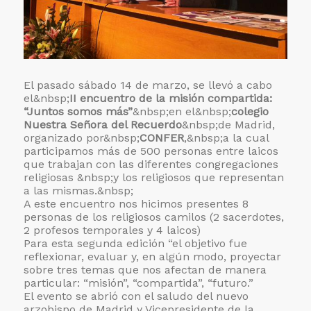
El pasado sábado 14 de marzo, se llevó a cabo
el&nbsp;
II encuentro de la misión compartida:
“Juntos somos más”
&nbsp;en el&nbsp;
colegio
Nuestra Señora del Recuerdo
&nbsp;de Madrid,
organizado por&nbsp;
CONFER
,&nbsp;a la cual
participamos más de 500 personas entre laicos
que trabajan con las diferentes congregaciones
religiosas &nbsp;y los religiosos que representan
a las mismas.&nbsp;
A este encuentro nos hicimos presentes 8
personas de los religiosos camilos (2 sacerdotes,
2 profesos temporales y 4 laicos)
Para esta segunda edición “el objetivo fue
reflexionar, evaluar y, en algún modo, proyectar
sobre tres temas que nos afectan de manera
particular: “misión”, “compartida”, “futuro.”
El evento se abrió con el saludo del nuevo
arzobispo de Madrid y Vicepresidente de la