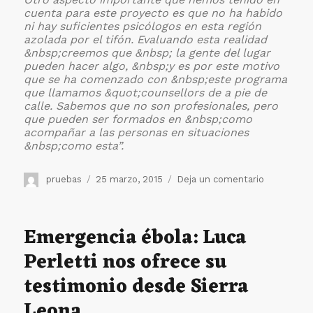
cuenta para este proyecto es que no ha habido
ni hay suficientes psicólogos en esta región
azolada por el tifón. Evaluando esta realidad
&nbsp;creemos que &nbsp; la gente del lugar
pueden hacer algo, &nbsp;y es por este motivo
que se ha comenzado con &nbsp;este programa
que llamamos &quot;counsellors de a pie de
calle. Sabemos que no son profesionales, pero
que pueden ser formados en &nbsp;como
acompañar a las personas en situaciones
&nbsp;como esta”.
Autor
Publicado
en
pruebas
25 marzo, 2015
Deja un comentario
el
Presencia
de
la
Emergencia ébola: Luca
Camillian
Perletti nos ofrece su
Task
Force
testimonio desde Sierra
en
Filipinas.
Leona