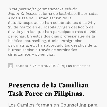
“Una paradoja: ¿humanizar la salud?
&quot;&nbsp;
es el lema de las&nbsp;
III Jornadas
Andaluzas de Humanización de la
Salud&nbsp;que se han celebrado los días 24 y
25 de marzo en el Hospital Virgen del Rocío de
Sevilla y en las que han participado más de 250
personas. En estos dos días profesionales de la
bioética, counselling, duelo, inmigración,
psiquiatría, etc, han abordado los desafíos de la
humanización a través de seminarios
simultáneos y ponencias.
Autor
Publicado
en
pruebas
25 marzo, 2015
Deja un comentario
el
Finalizan
las
III
Presencia de la Camillian
Jornadas
Task Force en Filipinas.
Andaluzas
de
Humanizac
Los Camilos forman en Counselling para
de