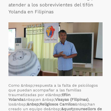
la
atender a los sobrevivientes del tifón
Salud
Yolanda en Filipinas
Como &nbsp;respuesta a la falta de psicólogos
que puedan acompañar a las familias
traumatizadas por el&nbsp;
tifón
Yolanda
&nbsp;en &nbsp;
Visayas (Filipinas)
,
los&nbsp;
&nbsp;Religiosos Camilos
&nbsp;han
creado un equipo de&nbsp;
&quot;counsellors de