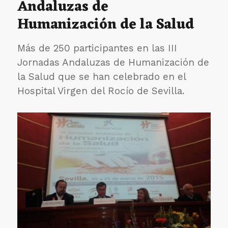
Andaluzas de
con
Humanización de la Salud
Evo
Morales
Más de 250 participantes en las III
Jornadas Andaluzas de Humanización de
la Salud que se han celebrado en el
Hospital Virgen del Rocío de Sevilla.