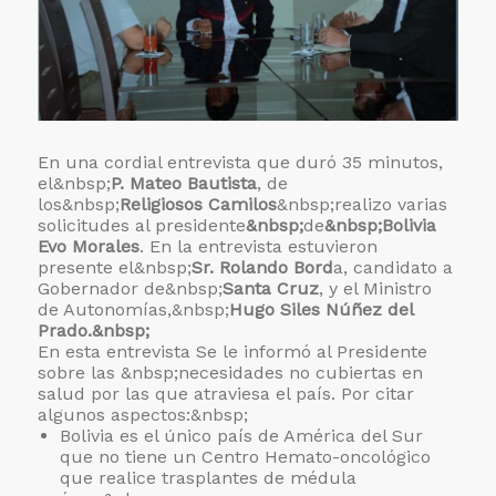
En una cordial entrevista que duró 35 minutos,
el&nbsp;
P. Mateo Bautista
, de
los&nbsp;
Religiosos Camilos
&nbsp;realizo varias
solicitudes al presidente
&nbsp;
de
&nbsp;Bolivia
Evo Morales
. En la entrevista estuvieron
presente el&nbsp;
Sr. Rolando Bord
a, candidato a
Gobernador de&nbsp;
Santa Cruz
, y el Ministro
de Autonomías,&nbsp;
Hugo Siles Núñez del
Prado.&nbsp;
En esta entrevista Se le informó al Presidente
sobre las &nbsp;necesidades no cubiertas en
salud por las que atraviesa el país. Por citar
algunos aspectos:&nbsp;
Bolivia es el único país de América del Sur
que no tiene un Centro Hemato-oncológico
que realice trasplantes de médula