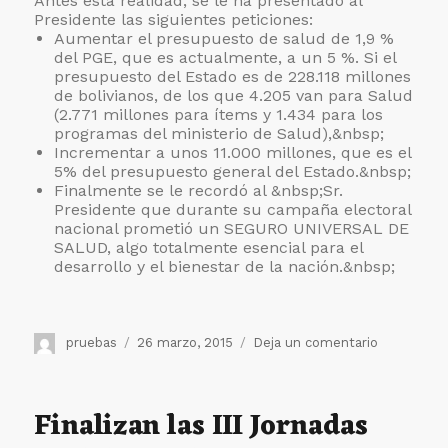
Antes esta realidad, se le ha presentado al
Presidente las siguientes peticiones:
Aumentar el presupuesto de salud de 1,9 %
del PGE, que es actualmente, a un 5 %. Si el
presupuesto del Estado es de 228.118 millones
de bolivianos, de los que 4.205 van para Salud
(2.771 millones para ítems y 1.434 para los
programas del ministerio de Salud),&nbsp;
Incrementar a unos 11.000 millones, que es el
5% del presupuesto general del Estado.&nbsp;
Finalmente se le recordó al &nbsp;Sr.
Presidente que durante su campaña electoral
nacional prometió un SEGURO UNIVERSAL DE
SALUD, algo totalmente esencial para el
desarrollo y el bienestar de la nación.&nbsp;
Autor
Publicado
en
pruebas
26 marzo, 2015
Deja un comentario
el
Entrevista
del
P.
Finalizan las III Jornadas
Mateo
Bautista