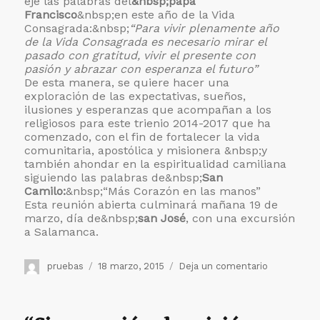
eje las palabras del
&nbsp;papa
Francisco
&nbsp;en este año de la Vida
Consagrada:&nbsp;
“Para vivir plenamente año
de la Vida Consagrada es necesario mirar el
pasado con gratitud, vivir el presente con
pasión y abrazar con esperanza el futuro”
De esta manera, se quiere hacer una
exploración de las expectativas, sueños,
ilusiones y esperanzas que acompañan a los
religiosos para este trienio 2014-2017 que ha
comenzado, con el fin de fortalecer la vida
comunitaria, apostólica y misionera &nbsp;y
también ahondar en la espiritualidad camiliana
siguiendo las palabras de&nbsp;
San
Camilo:
&nbsp;“Más Corazón en las manos”
Esta reunión abierta culminará mañana 19 de
marzo, día de&nbsp;
san José
, con una excursión
a Salamanca.
Autor
Publicado
en
pruebas
18 marzo, 2015
Deja un comentario
el
Reunión
abierta
de