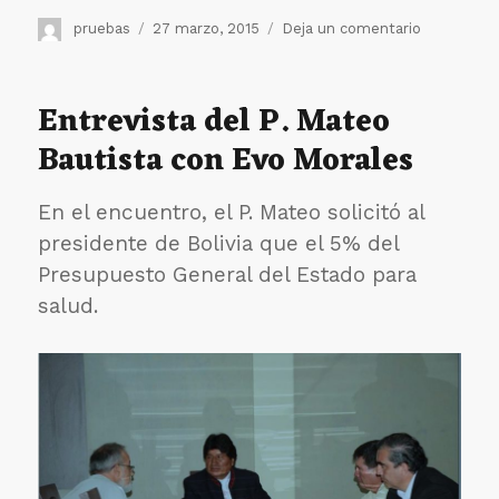
Autor
Publicado
en
pruebas
27 marzo, 2015
Deja un comentario
el
“Mirar
el
pasado
Entrevista del P. Mateo
con
Bautista con Evo Morales
gratitud,
vivir
el
En el encuentro, el P. Mateo solicitó al
presente
con
presidente de Bolivia que el 5% del
pasión
Presupuesto General del Estado para
y
salud.
abrazar
con
esperanza
el
futuro”