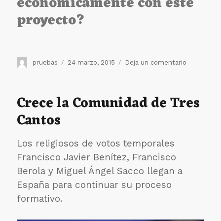
económicamente con este
proyecto?
Autor
Publicado
en
pruebas
24 marzo, 2015
Deja un comentario
el
Emergenci
ébola:
Luca
Crece la Comunidad de Tres
Perletti
Cantos
nos
ofrece
su
Los religiosos de votos temporales
testimonio
desde
Francisco Javier Benítez, Francisco
Sierra
Berola y Miguel Ángel Sacco llegan a
Leona
España para continuar su proceso
formativo.