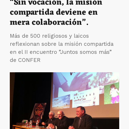
“Sin vocación, la misión
los
compartida deviene en
Religiosos
Camilos
mera colaboración”.
de
la
Provincia
Más de 500 religiosos y laicos
Española.
reflexionan sobre la misión compartida
en el II encuentro “Juntos somos más”
de CONFER