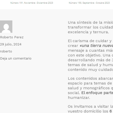
Una síntesis de la misi
transformar los cuida
excelencia y ternura.
Autor
Roberto Perez
El carisma de cuidar y
Publicado
29 julio, 2024
crear
«una tierra nueva
el
mensaje a cuantas más
Etiquetas
roberto
con este objetivo. Un
en
Deja un comentario
desarrollando más de 
Promoviendo
temas de salud y hum
la
contenido muy cuidado
cultura
Los contenidos abarcan
de
espacio para temas de 
la
salud y monográficos q
humanización
social.
El enfoque part
humanizar.
Os invitamos a visitar l
vuestro domicilio los
6