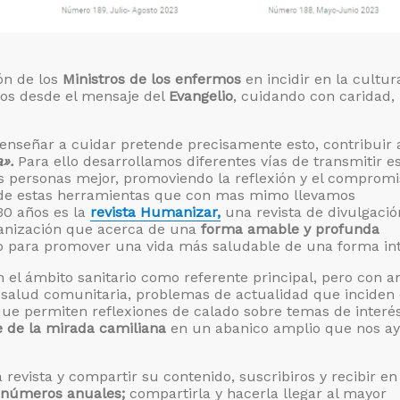
ón de los
Ministros de los enfermos
en incidir en la cultur
dos desde el mensaje del
Evangelio
, cuidando con caridad,
 enseñar a cuidar pretende precisamente esto, contribuir 
».
Para ello desarrollamos diferentes vías de transmitir e
 personas mejor, promoviendo la reflexión y el compromi
a de estas herramientas que con mas mimo llevamos
30 años es la
revista Humanizar,
una revista de divulgació
anización que acerca de una
forma amable y profunda
 para promover una vida más saludable de una forma int
 el ámbito sanitario como referente principal, pero con a
salud comunitaria, problemas de actualidad que inciden 
ue permiten reflexiones de calado sobre temas de interé
e de la mirada camiliana
en un abanico amplio que nos a
a revista y compartir su contenido, suscribiros y recibir en
 números anuales;
compartirla y hacerla llegar al mayor