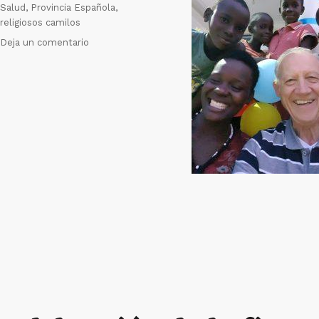
Salud
,
Provincia Española
,
religiosos camilos
en
Deja un comentario
El
Padre
Arnaldo
Pangrazzi
Contribuye
con
la
Formación
en
Uganda