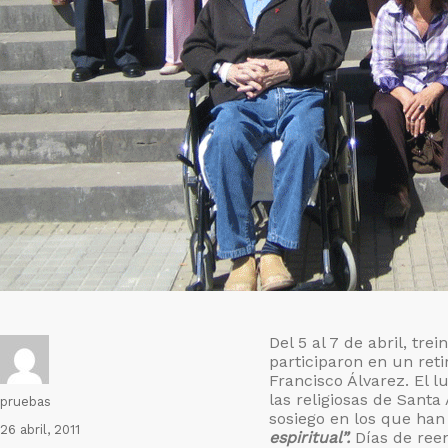
Del 5 al 7 de abril, tr
participaron en un retir
Francisco Álvarez. El l
las religiosas de Santa
Autor
pruebas
sosiego en los que han
Publicado
26 abril, 2011
espiritual”.
Días de reen