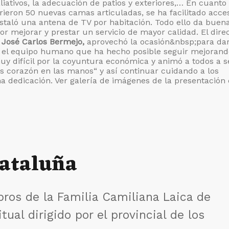
iativos, la adecuación de patios y exteriores,… En cuanto
ieron 50 nuevas camas articuladas, se ha facilitado acce
instaló una antena de TV por habitación. Todo ello da buen
r mejorar y prestar un servicio de mayor calidad. El dire
,
José Carlos Bermejo,
aprovechó la ocasión&nbsp;para dar
o el equipo humano que ha hecho posible seguir mejorand
y difícil por la coyuntura económica y animó a todos a s
 corazón en las manos“ y así continuar cuidando a los
ma dedicación.
Ver galería de imágenes de la presentación 
Cataluña
mbros de la Familia Camiliana Laica de
tual dirigido por el provincial de los