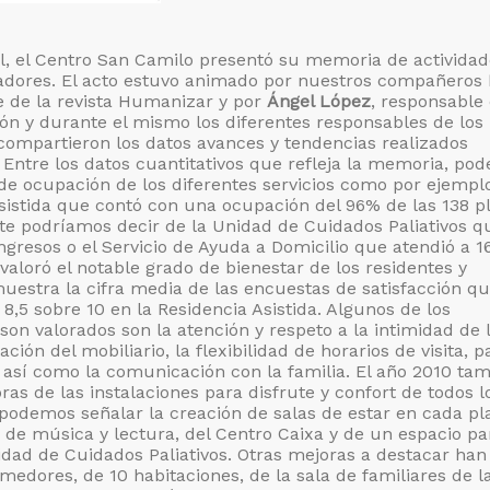
il, el Centro San Camilo presentó su memoria de actividad
jadores. El acto estuvo animado por nuestros compañeros
fe de la revista Humanizar y por
Ángel López
, responsable 
ión y durante el mismo los diferentes responsables de los
ompartieron los datos avances y tendencias realizados
 Entre los datos cuantitativos que refleja la memoria, po
 de ocupación de los diferentes servicios como por ejemplo
Asistida que contó con una ocupación del 96% de las 138 p
e podríamos decir de la Unidad de Cuidados Paliativos q
ngresos o el Servicio de Ayuda a Domicilio que atendió a 1
aloró el notable grado de bienestar de los residentes y
uestra la cifra media de las encuestas de satisfacción q
,5 sobre 10 en la Residencia Asistida. Algunos de los
on valorados son la atención y respeto a la intimidad de 
ción del mobiliario, la flexibilidad de horarios de visita, p
, así como la comunicación con la familia. El año 2010 ta
as de las instalaciones para disfrute y confort de todos l
 podemos señalar la creación de salas de estar en cada pl
e de música y lectura, del Centro Caixa y de un espacio p
idad de Cuidados Paliativos. Otras mejoras a destacar han
medores, de 10 habitaciones, de la sala de familiares de l