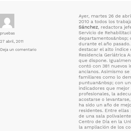
Ayer, martes 26 de abr
2010 a todos los traba
Sánchez
, redactora je
Servicio de Rehabilitac
Autor
pruebas
departamentos&nbsp; c
Publicado
27 abril, 2011
durante el año pasado.
el
destacar el alto índice
en
Deja un comentario
Residencia Geriátrica 
El
que dispone. Igualment
Centro
contó con 381 nuevos i
San
ancianos. Asimismo se v
Camilo
familiares como lo dem
celebra
puntuan&nbsp; con un 8
y
indicadores que mejor s
comparte
profesionales, la adecua
lo
acostarse o levantarse
ha sido un año de mejor
realizado
residentes. Entre ellas
en
de una sala polivalent
el
Centro de Día en la Un
año
la ampliación de los co
2010