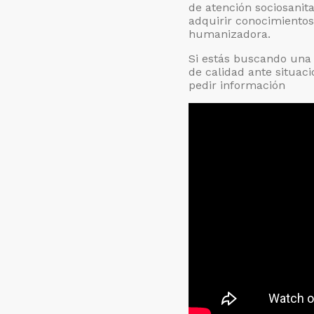
posgrados
de atención sociosanita
del
adquirir conocimientos
humanizadora.
CEHS
Si estás buscando una
de calidad ante situaci
pedir información