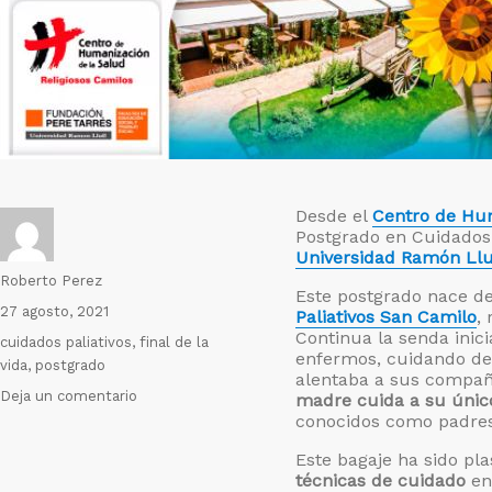
Desde el
Centro de Hu
Postgrado en Cuidados P
Universidad Ramón Llu
Autor
Roberto Perez
Este postgrado nace de
Publicado
27 agosto, 2021
Paliativos San Camilo
,
el
Continua la senda inici
Etiquetas
cuidados paliativos
,
final de la
enfermos, cuidando de 
vida
,
postgrado
alentaba a sus compa
en
Deja un comentario
madre cuida a su únic
Experto
conocidos como padres
en
Este bagaje ha sido p
Cuidados
técnicas de cuidado
en 
Paliativos