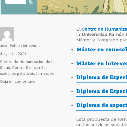
El
Centro de Humanizac
la
Universidad Ramón L
Máster y Postgrado par
Autor
Juan Pablo Hernández
Máster en counsel
Publicado
4 agosto, 2021
el
Máster en interve
Etiquetas
Centro de Humanización de la
Salud
,
Centro San camilo
,
cuidados paliativos
,
formación
Diploma de Especi
en
Deja un comentario
Abiertas
Diploma de Especi
las
inscripciones
Diploma de especi
para
los
máster
Esta propuesta de form
y
en los servicios sociale