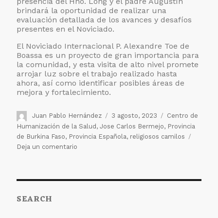
presencia del Hno. Long y el padre Augustín
brindará la oportunidad de realizar una
evaluación detallada de los avances y desafíos
presentes en el Noviciado.
El Noviciado Internacional P. Alexandre Toe de
Boassa es un proyecto de gran importancia para
la comunidad, y esta visita de alto nivel promete
arrojar luz sobre el trabajo realizado hasta
ahora, así como identificar posibles áreas de
mejora y fortalecimiento.
Autor
Publicado
Etiquetas
Juan Pablo Hernández
3 agosto, 2023
Centro de
el
Humanización de la Salud
,
Jose Carlos Bermejo
,
Provincia
de Burkina Faso
,
Provincia Española
,
religiosos camilos
en
Deja un comentario
El
Hno.
Long
visita
SEARCH
la
casa
del