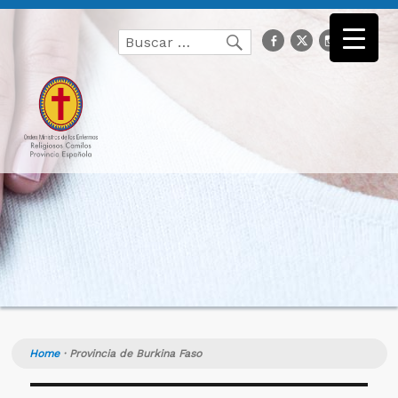
Buscar
facebook
Twitter
Instagr
you
Buscar
por:
Home
·
Provincia de Burkina Faso