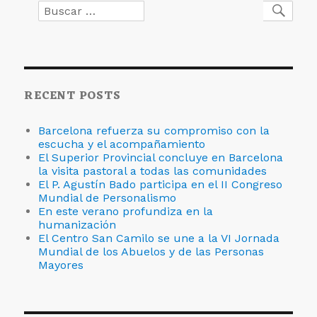
Buscar
Busc
Noviciado
por:
de
Burkina
Faso
RECENT POSTS
Barcelona refuerza su compromiso con la
escucha y el acompañamiento
El Superior Provincial concluye en Barcelona
la visita pastoral a todas las comunidades
El P. Agustín Bado participa en el II Congreso
Mundial de Personalismo
En este verano profundiza en la
humanización
El Centro San Camilo se une a la VI Jornada
Mundial de los Abuelos y de las Personas
Mayores