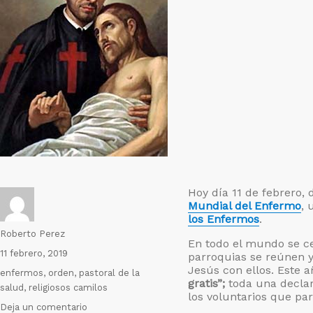
Hoy día 11 de febrero, 
Mundial del Enfermo
, 
los Enfermos
.
Autor
Roberto Perez
En todo el mundo se c
Publicado
11 febrero, 2019
parroquias se reúnen 
el
Jesús con ellos. Este 
Etiquetas
enfermos
,
orden
,
pastoral de la
gratis”;
toda una declar
salud
,
religiosos camilos
los voluntarios que pa
en
Deja un comentario