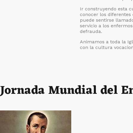
Jornada
Ir construyendo esta c
Mundial
conocer los diferentes 
de
puede sentirse llamado 
Oración
servicio a los enfermo
por
defrauda.
las
Vocaciones
Animamos a toda la Igl
con la cultura vocacion
Jornada Mundial del E