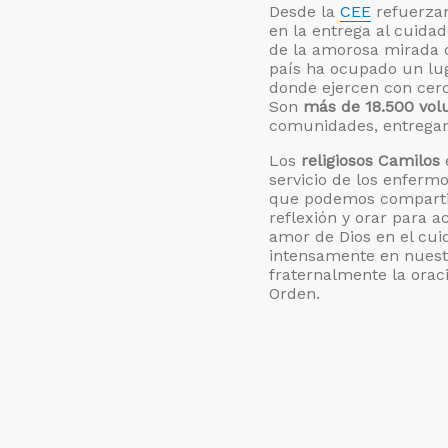
Desde la
CEE
refuerzan
Jornada
en la entrega al cuida
Mundial
de la amorosa mirada d
del
país ha ocupado un lug
Enfermo
donde ejercen con cerca
2019
Son
más de 18.500 vol
comunidades, entregand
Los
religiosos Camilos
servicio de los enferm
que podemos compartir
reflexión y orar para 
amor de Dios en el cu
intensamente en nuest
fraternalmente la orac
Orden.