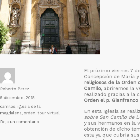
El próximo viernes 7 d
Concepción de María 
religiosos de la Orden 
Camilo
, abriremos la v
Autor
Roberto Perez
realizado gracias a la 
Publicado
5 diciembre, 2018
Orden el p. Gianfranco
el
Etiquetas
camilos
,
iglesia de la
En esta Iglesia se real
magdalena
,
orden
,
tour virtual
sobre San Camilo de Le
en
Deja un comentario
y sus hermanos en la v
Tour
obtención de dicho te
esta ya que cubría sus
virtual