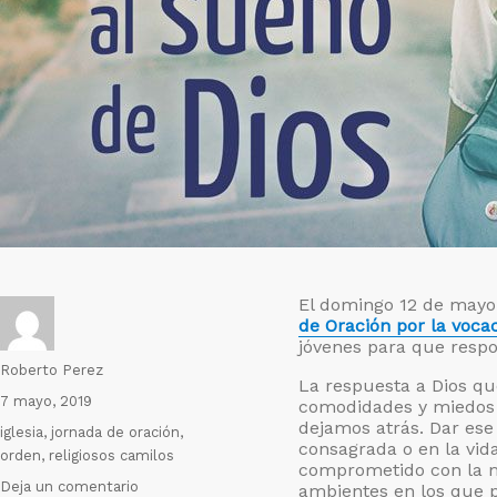
El domingo 12 de mayo 
de Oración por la voca
jóvenes para que respo
Autor
Roberto Perez
La respuesta a Dios que
Publicado
7 mayo, 2019
comodidades y miedos 
el
dejamos atrás. Dar ese 
Etiquetas
iglesia
,
jornada de oración
,
consagrada o en la vid
orden
,
religiosos camilos
comprometido con la mi
en
Deja un comentario
ambientes en los que 