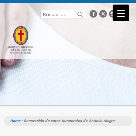
Buscar
facebook
Twitter
Instagr
you
Buscar
por:
Home
·
Renovación de votos temporales de Antonio Alegre