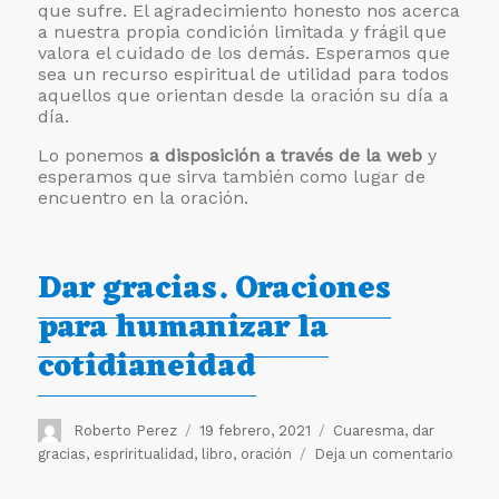
que sufre. El agradecimiento honesto nos acerca
a nuestra propia condición limitada y frágil que
valora el cuidado de los demás. Esperamos que
sea un recurso espiritual de utilidad para todos
aquellos que orientan desde la oración su día a
día.
Lo ponemos
a disposición a través de la web
y
esperamos que sirva también como lugar de
encuentro en la oración.
Dar gracias. Oraciones
para humanizar la
cotidianeidad
Autor
Publicado
Etiquetas
Roberto Perez
19 febrero, 2021
Cuaresma
,
dar
el
en
gracias
,
espriritualidad
,
libro
,
oración
Deja un comentario
Dar