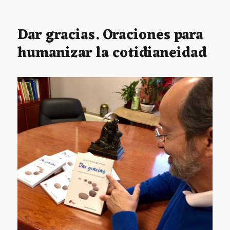
365
oraciones
para
Dar gracias. Oraciones para
la
humanizar la cotidianeidad
esperanza