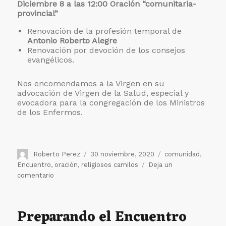
Diciembre 8 a las 12:00 Oración “comunitaria-
provincial”
Renovación de la profesión temporal de
Antonio Roberto Alegre
Renovación por devoción de los consejos
evangélicos.
Nos encomendamos a la Virgen en su
advocación de Virgen de la Salud, especial y
evocadora para la congregación de los Ministros
de los Enfermos.
Autor
Publicado
Etiquetas
Roberto Perez
30 noviembre, 2020
comunidad
,
el
Encuentro
,
oración
,
religiosos camilos
Deja un
en
comentario
Comienzo
del
encuentro
Preparando el Encuentro
Virtual