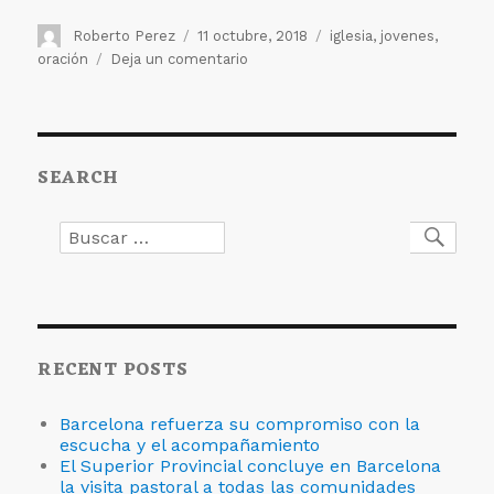
Autor
Publicado
Etiquetas
Roberto Perez
11 octubre, 2018
iglesia
,
jovenes
,
el
en
oración
Deja un comentario
Oración
por
el
sínodo
SEARCH
de
los
jóvenes.
Buscar
Busc
por:
RECENT POSTS
Barcelona refuerza su compromiso con la
escucha y el acompañamiento
El Superior Provincial concluye en Barcelona
la visita pastoral a todas las comunidades