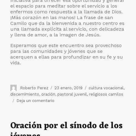
iniciativa para ofrecer esa oportunidad y generar
el espacio para meditar sobre el servicio a los
enfermos como respuesta a la llamada de Dios.
¡Más corazón en las manos! La frase de san
Camilo que da la bienvenida a nuestro centro es
una llamada explícita al servicio, con delicadeza
y llena de amor, a la imagen de Jesús.
Esperamos que este encuentro sea provechoso
para las comunidades y jóvenes que se
acerquen a ellas para profundizar en su fe y su
vida.
Autor
Publicado
Etiquetas
Roberto Perez
23 enero, 2019
cultura vocacional
,
el
discernimiento
,
oración
,
pastoral juvenil
,
religiosos camilos
en
Deja un comentario
Luces
en
la
Oración por el sínodo de los
Ciudad