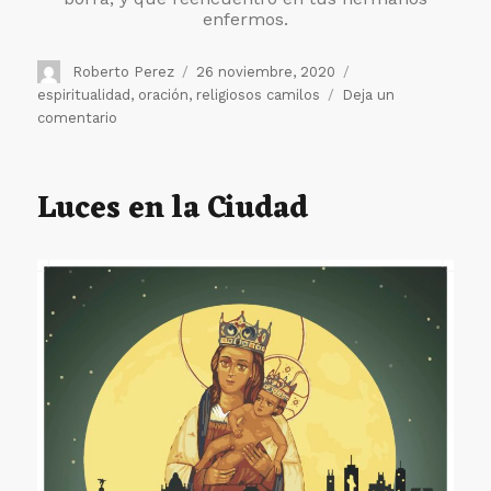
enfermos.
Autor
Publicado
Etiquetas
Roberto Perez
26 noviembre, 2020
el
espiritualidad
,
oración
,
religiosos camilos
Deja un
en
comentario
Preparando
el
Encuentro
Luces en la Ciudad
Espiritual