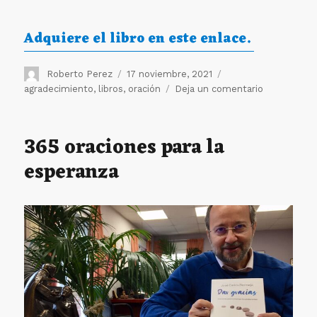
Adquiere el libro en este enlace.
Autor
Publicado
Etiquetas
Roberto Perez
17 noviembre, 2021
el
en
agradecimiento
,
libros
,
oración
Deja un comentario
Gracias
por
la
365 oraciones para la
Vida
esperanza