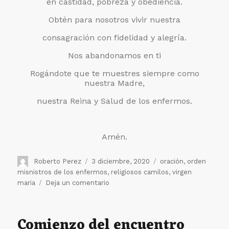
en castidad, pobreza y obediencia.
Obtén para nosotros vivir nuestra
consagración con fidelidad y alegría.
Nos abandonamos en ti
Rogándote que te muestres siempre como
nuestra Madre,
nuestra Reina y Salud de los enfermos.
Amén.
Autor
Publicado
Etiquetas
Roberto Perez
3 diciembre, 2020
oración
,
orden
el
misnistros de los enfermos
,
religiosos camilos
,
virgen
en
maria
Deja un comentario
Nos
encomendamos
a
Comienzo del encuentro
María