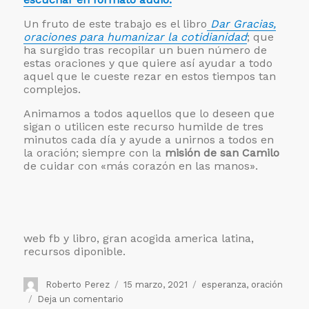
Un fruto de este trabajo es el libro
Dar Gracias,
oraciones para humanizar la cotidianidad
; que
ha surgido tras recopilar un buen número de
estas oraciones y que quiere así ayudar a todo
aquel que le cueste rezar en estos tiempos tan
complejos.
Animamos a todos aquellos que lo deseen que
sigan o utilicen este recurso humilde de tres
minutos cada día y ayude a unirnos a todos en
la oración; siempre con la
misión de san Camilo
de cuidar con «más corazón en las manos».
web fb y libro, gran acogida america latina,
recursos diponible.
Autor
Publicado
Etiquetas
Roberto Perez
15 marzo, 2021
esperanza
,
oración
el
en
Deja un comentario