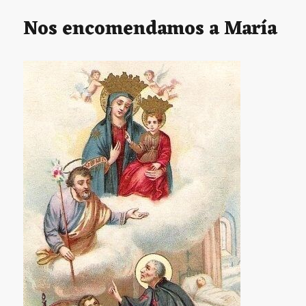
gracias
Oraci
Nos encomendamos a María
para
human
la
cotidi