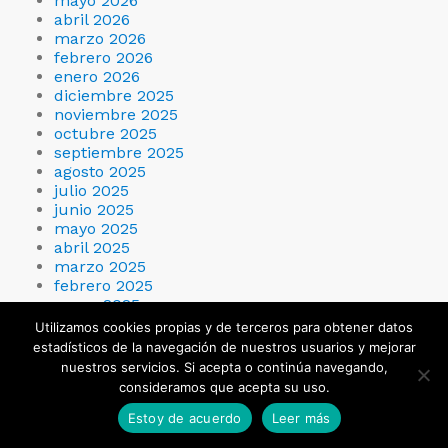
mayo 2026
abril 2026
marzo 2026
febrero 2026
enero 2026
diciembre 2025
noviembre 2025
octubre 2025
septiembre 2025
agosto 2025
julio 2025
junio 2025
mayo 2025
abril 2025
marzo 2025
febrero 2025
enero 2025
diciembre 2024
Utilizamos cookies propias y de terceros para obtener datos
noviembre 2024
estadísticos de la navegación de nuestros usuarios y mejorar
octubre 2024
nuestros servicios. Si acepta o continúa navegando,
septiembre 2024
consideramos que acepta su uso.
agosto 2024
julio 2024
Estoy de acuerdo
Leer más
junio 2024