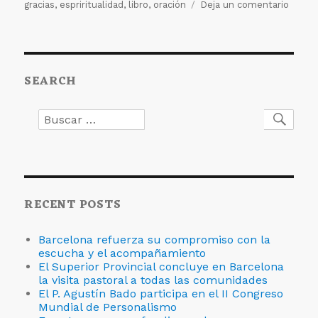
el
en
gracias
,
espriritualidad
,
libro
,
oración
Deja un comentario
Dar
gracias
Oraci
para
SEARCH
human
la
cotidi
Buscar
Busc
por:
RECENT POSTS
Barcelona refuerza su compromiso con la
escucha y el acompañamiento
El Superior Provincial concluye en Barcelona
la visita pastoral a todas las comunidades
El P. Agustín Bado participa en el II Congreso
Mundial de Personalismo