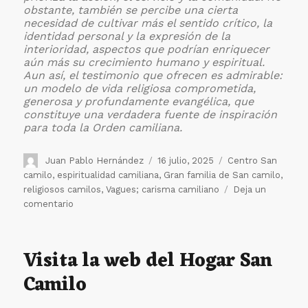
obstante, también se percibe una cierta
necesidad de cultivar más el sentido crítico, la
identidad personal y la expresión de la
interioridad, aspectos que podrían enriquecer
aún más su crecimiento humano y espiritual.
Aun así, el testimonio que ofrecen es admirable:
un modelo de vida religiosa comprometida,
generosa y profundamente evangélica, que
constituye una verdadera fuente de inspiración
para toda la Orden camiliana.
Autor
Publicado
Etiquetas
Juan Pablo Hernández
16 julio, 2025
Centro San
el
camilo
,
espiritualidad camiliana
,
Gran familia de San camilo
,
religiosos camilos
,
Vagues; carisma camiliano
Deja un
en
comentario
El
P.
Arnaldo
Visita la web del Hogar San
Pangrazzi
Camilo
visita
la
Viceprovincia