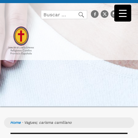
Buscar
facebook
Twitter
Instagr
you
Buscar
por:
Home
·
Vagues; carisma camiliano