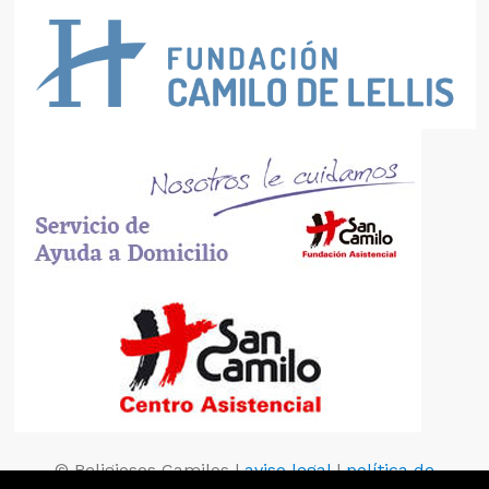
© Religiosos Camilos |
aviso legal
|
política de