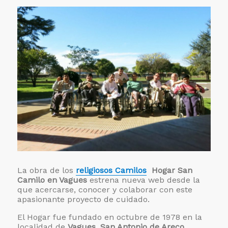
de
Vietnam
para
actividades
formativas
y
espirituales
La obra de los
religiosos Camilos
Hogar San
Camilo en Vagues
estrena nueva web desde la
que acercarse, conocer y colaborar con este
apasionante proyecto de cuidado.
El Hogar fue fundado en octubre de 1978 en la
localidad de
Vagues, San Antonio de Areco,