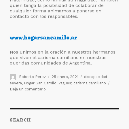
quien tenga la posibilidad de colaborar de
cualquier forma animamos a ponerse en
contacto con los responsables.
www.hogarsancamilo.ar
Nos unimos en la oración a nuestros hermanos
que viven el carisma camiliano en nuestras
queridas comunidades de Argentina.
Autor
Publicado
Etiquetas
Roberto Perez
25 enero, 2021
discapacidad
el
severa
,
Hogar San Camilo
,
Vagues; carisma camiliano
en
Deja un comentario
Visita
la
web
del
SEARCH
Hogar
San