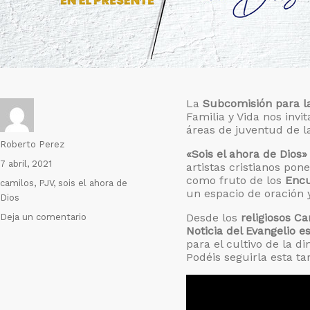
La
Subcomisión para l
Familia y Vida nos invi
áreas de juventud de la
Autor
Roberto Perez
«Sois el ahora de Dios»
Publicado
7 abril, 2021
artistas cristianos pone
el
como fruto de los
Encu
Etiquetas
camilos
,
PJV
,
sois el ahora de
un espacio de oración y
Dios
en
Desde los
religiosos C
Deja un comentario
Noticia del Evangelio e
«Sois
para el cultivo de la d
el
Podéis seguirla esta ta
ahora
de
Dios»