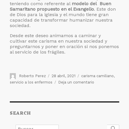
teniendo como referente al
modelo del Buen
Samaritano propuesto en el Evangelio
. Este don
de Dios para la iglesia y el mundo tiene gran
capacidad de transformar humanizar nuestra
sociedad.
Desde este deseo animamos a caminar y
cultivar este carisma en nuestra sociedad y
preguntarnos y poner en oración si nos ponemos
al servicio de los frágiles.
Autor
Publicado
Etiquetas
Roberto Perez
28 abril, 2021
carisma camiliano
,
el
en
servicio a los enfermos
Deja un comentario
La
familia
Camiliana
comparte
SEARCH
la
alegría
del
Buscar
Busc