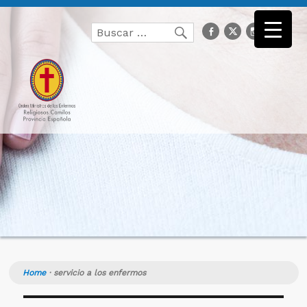
Buscar
facebook
Twitter
Instagr
you
Buscar
por:
Home
·
servicio a los enfermos