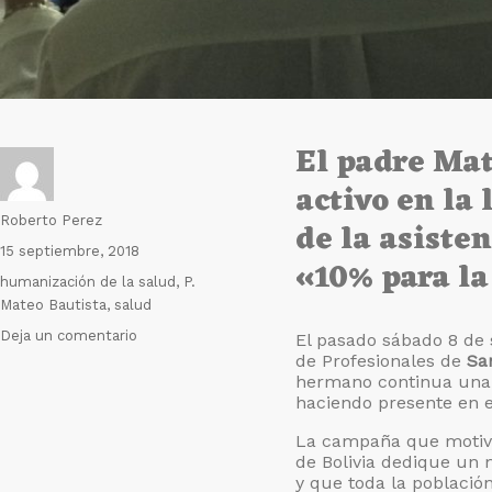
El padre Mat
activo en la 
Autor
Roberto Perez
de la asisten
Publicado
15 septiembre, 2018
«10% para la
el
Etiquetas
humanización de la salud
,
P.
Mateo Bautista
,
salud
en
Deja un comentario
El pasado sábado 8 de
¡10%
de Profesionales de
Sa
hermano continua una
Para
haciendo presente en e
la
Salud!
La campaña que motiva 
de Bolivia dedique un 
y que toda la població