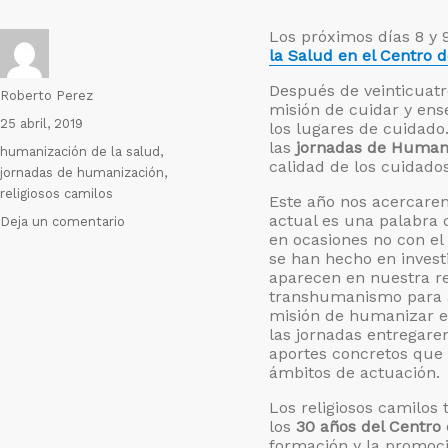
Los próximos días 8 y
la Salud en el Centro 
Después de veinticuatr
Autor
Roberto Perez
misión de cuidar y en
Publicado
25 abril, 2019
los lugares de cuidado
el
las
jornadas de Humani
Etiquetas
humanización de la salud
,
calidad de los cuidado
jornadas de humanización
,
religiosos camilos
Este año nos acercare
actual es una palabra 
en
Deja un comentario
en ocasiones no con el
XXIV
se han hecho en invest
Jornadas
aparecen en nuestra re
de
transhumanismo para an
Humanización
misión de humanizar el
las jornadas entregar
aportes concretos que 
ámbitos de actuación.
Los religiosos camilo
los
30 años del Centro
formación y la promoci