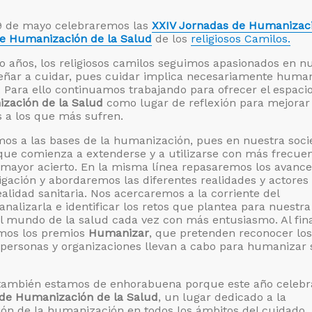
 9 de mayo celebraremos las
XXIV Jornadas de Humanizac
de Humanización de la Salud
de los
religiosos Camilos.
o años, los religiosos camilos seguimos apasionados en n
señar a cuidar, pues cuidar implica necesariamente huma
. Para ello continuamos trabajando para ofrecer el espaci
zación de la Salud
como lugar de reflexión para mejorar 
s a los que más sufren.
mos a las bases de la humanización, pues en nuestra soc
que comienza a extenderse y a utilizarse con más frecuen
 mayor acierto. En la misma línea repasaremos los avanc
igación y abordaremos las diferentes realidades y actores
alidad sanitaria. Nos acercaremos a la corriente del
alizarla e identificar los retos que plantea para nuestra
 mundo de la salud cada vez con más entusiasmo. Al fina
emos los premios
Humanizar
, que pretenden reconocer los
personas y organizaciones llevan a cabo para humanizar 
s también estamos de enhorabuena porque este año celeb
 de Humanización de la Salud
, un lugar dedicado a la
ón de la humanización en todos los ámbitos del cuidado.