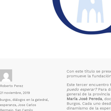
Con este título se pre
promueve la fundació
Este tercer encuentro 
Autor
Roberto Perez
puedo esperar?
Para d
Publicado
21 noviembre, 2019
general de la provincia
el
María José Pereda
, do
Etiquetas
burgos
,
diálogos en la gatedral
,
Burgos. Cada uno desde
esperanza
,
Jose Carlos
dinamismo de la esper
Bermejo
,
San Camilo