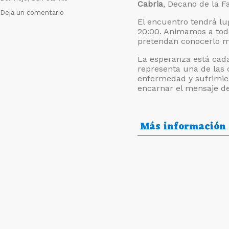
Cabria
, Decano de la F
en
Deja un comentario
El encuentro tendrá lu
¿Qué
20:00. Animamos a todo
esperan
pretendan conocerlo m
los
que
La esperanza está cad
esperan?
representa una de las 
enfermedad y sufrimie
encarnar el mensaje d
Más información 