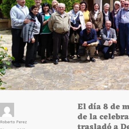
El día 8 de 
de la celebr
Autor
Roberto Perez
trasladó a D