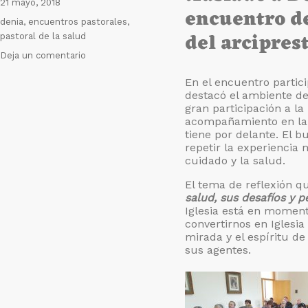
Publicado
21 mayo, 2018
encuentro de
el
Etiquetas
denia
,
encuentros pastorales
,
del arcipres
pastoral de la salud
en
Deja un comentario
Los
En el encuentro partic
Religiosos
destacó el ambiente de
Camilos
gran participación a la
animan
acompañamiento en la 
la
tiene por delante. El 
Pascua
repetir la experiencia
del
cuidado y la salud.
Enfermo
El tema de reflexión q
en
salud, sus desafíos y p
Denia.
Iglesia está en moment
convertirnos en Iglesia
mirada y el espíritu de
sus agentes.