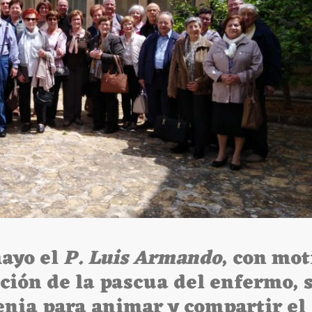
mayo el
P. Luis Armando
, con mot
ación de la pascua del enfermo, 
enia para animar y compartir el