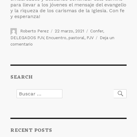
para llevar a los jóvenes el mensaje del evangelio
y la riqueza de los carismas de la Iglesia. Con fe
y esperanza!
Autor
Publicado
Etiquetas
Roberto Perez
22 marzo, 2021
Confer
,
el
DELEGADOS PJV
,
Encuentro
,
pastoral
,
PJV
Deja un
en
comentario
En
la
misma
barca
SEARCH
Buscar
Busc
por:
RECENT POSTS