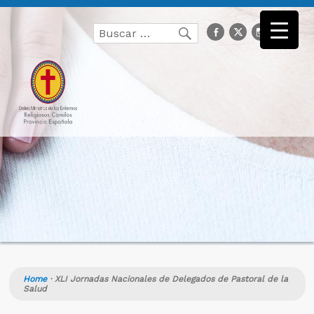
Buscar
facebook
Twitter
Instagr
you
Buscar
por:
Home
·
XLI Jornadas Nacionales de Delegados de Pastoral de la
Salud