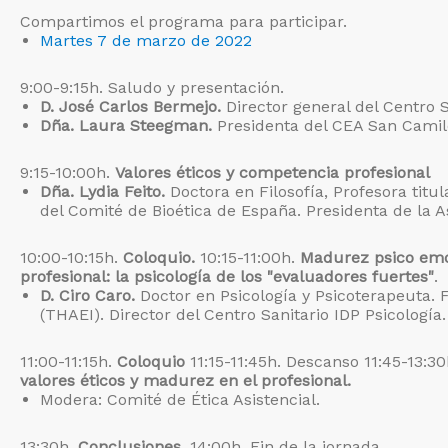
Compartimos el programa para participar.
Martes 7 de marzo de 2022
9:00-9:15h. Saludo y presentación.
D. José Carlos Bermejo.
Director general del Centro 
Dña. Laura Steegman.
Presidenta del CEA San Camil
9:15-10:00h.
Valores éticos y competencia profesional
Dña. Lydia Feito.
Doctora en Filosofía, Profesora titu
del Comité de Bioética de España. Presidenta de la A
10:00-10:15h.
Coloquio.
10:15-11:00h.
Madurez psico emo
profesional: la psicología de los "evaluadores fuertes"
.
D. Ciro Caro.
Doctor en Psicología y Psicoterapeuta.
(THAEI). Director del Centro Sanitario IDP Psicología.
11:00-11:15h.
Coloquio
11:15-11:45h. Descanso 11:45-13:3
valores éticos y madurez en el profesional.
Modera: Comité de Ética Asistencial.
13:30h.
Conclusiones.
14:00h. Fin de la jornada