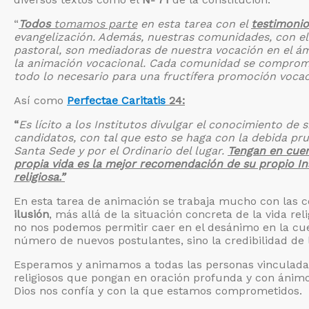
“
Todos
tomamos parte
en esta tarea con el
testimonio
evangelización. Además, nuestras comunidades, con el 
pastoral, son mediadoras de nuestra vocación en el ámb
la animación vocacional. Cada comunidad se comprome
todo lo necesario para una fructífera promoción vocac
Así como
Perfectae Caritatis
24:
“
Es lícito a los Institutos divulgar el conocimiento de
candidatos, con tal que esto se haga con la debida pr
Santa Sede y por el Ordinario del lugar.
Tengan en cuen
propia vida es la mejor recomendación de su propio Ins
religiosa.”
En esta tarea de animación se trabaja mucho con las 
ilusión
, más allá de la situación concreta de la vida rel
no nos podemos permitir caer en el desánimo en la cues
número de nuevos postulantes, sino la credibilidad de 
Esperamos y animamos a todas las personas vinculadas 
religiosos que pongan en oración profunda y con ánimo 
Dios nos confía y con la que estamos comprometidos.