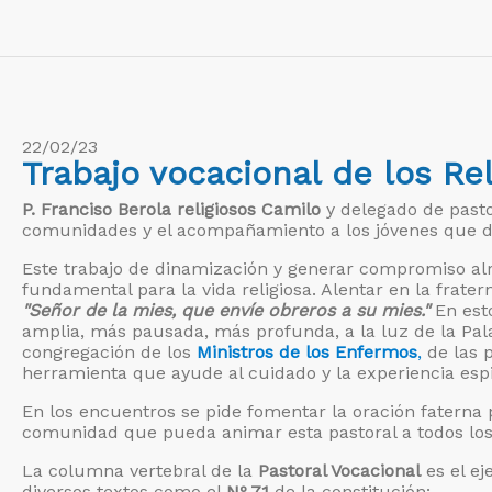
22/02/23
Trabajo vocacional de los Re
P. Franciso Berola religiosos Camilo
y delegado de pasto
comunidades y el acompañamiento a los jóvenes que di
Este trabajo de dinamización y generar compromiso alr
fundamental para la vida religiosa. Alentar en la frate
"Señor de la mies, que envíe obreros a su mies."
En est
amplia, más pausada, más profunda, a la luz de la Pala
congregación de los
Ministros de los Enfermos
,
de las p
herramienta que ayude al cuidado y la experiencia espir
En los encuentros se pide fomentar la oración faterna
comunidad que pueda animar esta pastoral a todos los 
La columna vertebral de la
Pastoral Vocacional
es el ej
diversos textos como el
Nº 71
de la constitución: