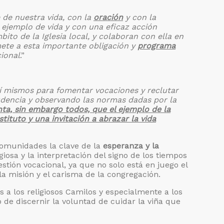
de nuestra vida, con la
oración
y con la
ejemplo de vida y con una eficaz acción
ito de la Iglesia local, y colaboran con ella en
te a esta importante obligación y
programa
ional
.”
 sí mismos para fomentar vocaciones y reclutar
udencia y observando las normas dadas por la
ta, sin embargo todos, que el ejemplo de la
tituto y una invitación a abrazar la vida
comunidades la clave de la
esperanza y la
igiosa y la interpretación del signo de los tiempos
tión vocacional, ya que no solo está en juego el
la misión y el carisma de la congregación.
a los religiosos Camilos y especialmente a los
de discernir la voluntad de cuidar la viña que