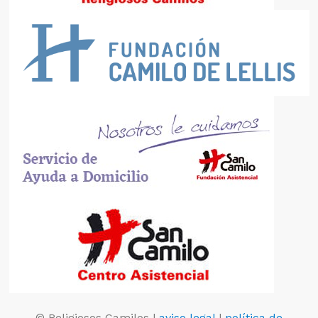
© Religiosos Camilos |
aviso legal
|
política de