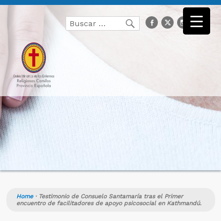
Buscar
facebook
Twitter
Instagr
you
Buscar
por:
Home
·
Testimonio de Consuelo Santamaría tras el Primer
encuentro de facilitadores de apoyo psicosocial en Kathmandú.