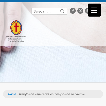
Buscar
facebook
Twitter
Instagr
you
Buscar
por:
Home
·
Testigos de esperanza en tiempos de pandemia