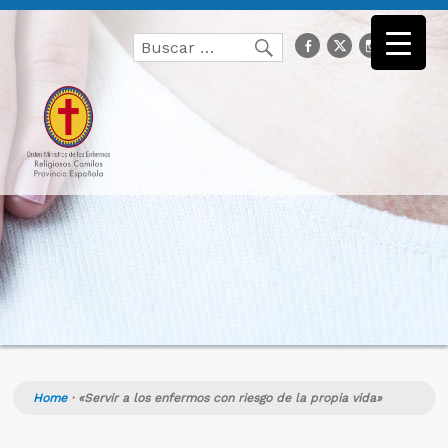
Buscar
facebook
Twitter
Instagr
you
Buscar
por:
Home
·
«Servir a los enfermos con riesgo de la propia vida»