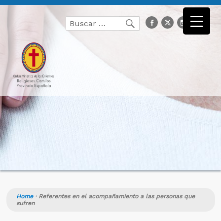
Buscar
facebook
Twitter
Instagr
you
Buscar
por:
Home
·
Referentes en el acompañamiento a las personas que
sufren