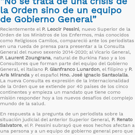
“No se trata de una crisis de
la Orden sino de un equipo
de Gobierno General”
Recientemente el
P. Leocir Pessini
, nuevo Superior de la
Orden de los Ministros de los Enfermos, más conocidos
como Religiosos Camilos, compareció ante los periodistas
en una rueda de prensa para presentar a la Consulta
General del nuevo sexenio 2014-2020; al Vicario General,
P. Laurent Zoungrana
, natural de Burkina Faso y a los
Consultores que forman parte del equipo del Gobierno
General, el italiano
P. Gianfranco Lunardon
, el filipino y
P.
Aris Miranda
y el español
Hno. José Ignacio Santaolalla
.
La nueva Consulta es expresión de la internacionalidad
de la Orden que se extiende por 40 países de los cinco
continentes y empieza un mandato que tiene como
misión responder hoy a los nuevos desafíos del complejo
mundo de la salud.
En respuesta a la pregunta de un periodista sobre la
situación judicial del anterior Superior General,
P. Renato
Salvatore
, el P. Pessini subrayó que esos hechos afectan a
una persona y a un equipo de gobierno general pero que