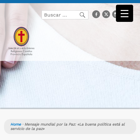
Buscar
facebook
Twitter
Instagr
you
Buscar
por:
Home
·
Mensaje mundial por la Paz: «La buena política está al
servicio de la paz»