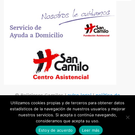
© Religiosos Camilos |
aviso legal
|
política de
privacidad
|
política de cookies
Utilizamos cookies propias y de terceros para obtener datos
estadísticos de la navegación de nuestros usuarios y mejorar
nuestros servicios. Si acepta o continúa navegando,
consideramos que acepta su uso.
Estoy de acuerdo
Leer más