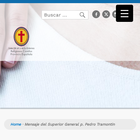
Buscar
facebook
Twitter
Instagr
you
Buscar
por:
Home
·
Mensaje del Superior General p. Pedro Tramontin