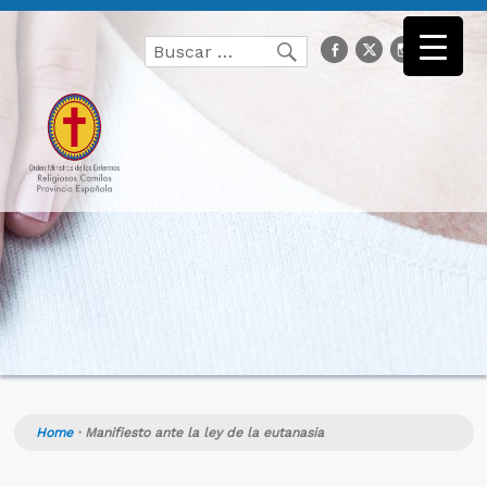
Buscar
facebook
Twitter
Instagr
you
Buscar
por:
Home
·
Manifiesto ante la ley de la eutanasia