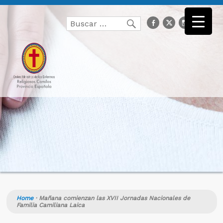
Buscar
facebook
Twitter
Instagr
you
Buscar
por:
Home
·
Mañana comienzan las XVII Jornadas Nacionales de
Familia Camiliana Laica