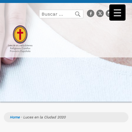
Buscar
facebook
Twitter
Instagr
you
Buscar
por:
Home
·
Luces en la Ciudad 2020