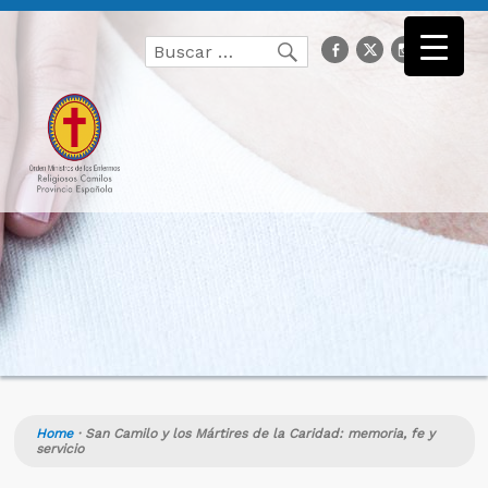
Buscar
facebook
Twitter
Instagr
you
Buscar
por:
Home
·
San Camilo y los Mártires de la Caridad: memoria, fe y
servicio