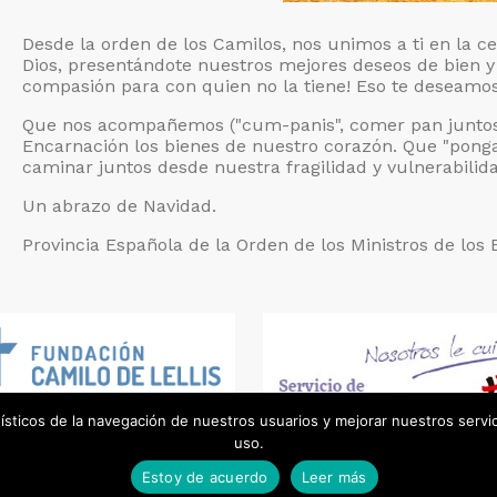
Desde la orden de los Camilos, nos unimos a ti en la c
Dios, presentándote nuestros mejores deseos de bien y s
compasión para con quien no la tiene! Eso te deseamos
Que nos acompañemos ("cum-panis", comer pan juntos),
Encarnación los bienes de nuestro corazón. Que "pong
caminar juntos desde nuestra fragilidad y vulnerabilid
Un abrazo de Navidad.
Provincia Española de la Orden de los Ministros de los
dísticos de la navegación de nuestros usuarios y mejorar nuestros serv
uso.
privacidad
|
política de cookies
Estoy de acuerdo
Leer más