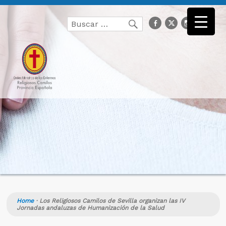
Buscar
facebook
Twitter
Instagr
you
Buscar
por:
Home
·
Los Religiosos Camilos de Sevilla organizan las IV
Jornadas andaluzas de Humanización de la Salud