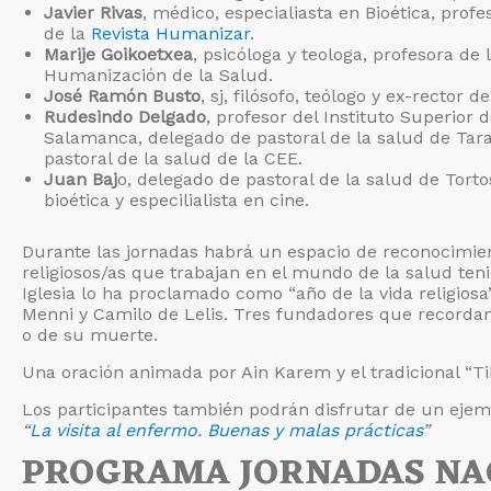
Javier Rivas
, médico, especialiasta en Bioética, prof
de la
Revista Humanizar
.
Marije Goikoetxea
, psicóloga y teologa, profesora de
Humanización de la Salud.
José Ramón Busto
, sj, filósofo, teólogo y ex-rector 
Rudesindo Delgado
, profesor del Instituto Superior 
Salamanca, delegado de pastoral de la salud de Tara
pastoral de la salud de la CEE.
Juan Baj
o, delegado de pastoral de la salud de Tort
bioética y especilialista en cine.
Durante las jornadas habrá un espacio de reconocimien
religiosos/as que trabajan en el mundo de la salud te
Iglesia lo ha proclamado como “año de la vida religiosa”
Menni y Camilo de Lelis. Tres fundadores que recordam
o de su muerte.
Una oración animada por Ain Karem y el tradicional “Ti
Los participantes también podrán disfrutar de un ejem
“
La visita al enfermo. Buenas y malas prácticas
”
PROGRAMA JORNADAS NA