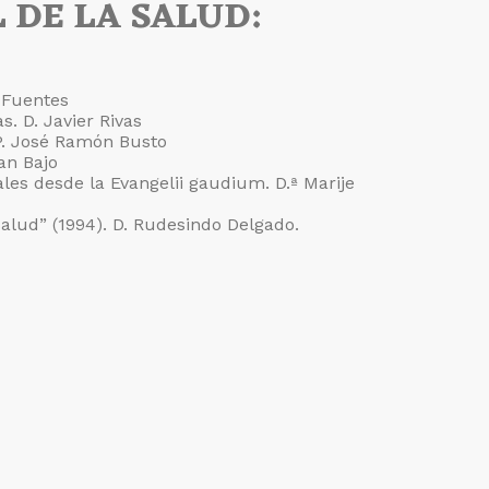
 DE LA SALUD:
o Fuentes
. D. Javier Rivas
P. José Ramón Busto
uan Bajo
les desde la Evangelii gaudium. D.ª Marije
 salud” (1994). D. Rudesindo Delgado.