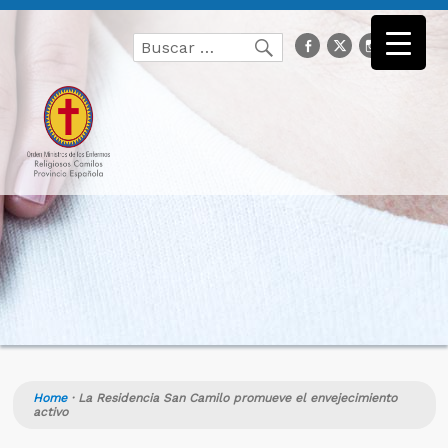
Buscar
facebook
Twitter
Instagr
you
Buscar
por:
Home
·
La Residencia San Camilo promueve el envejecimiento
activo