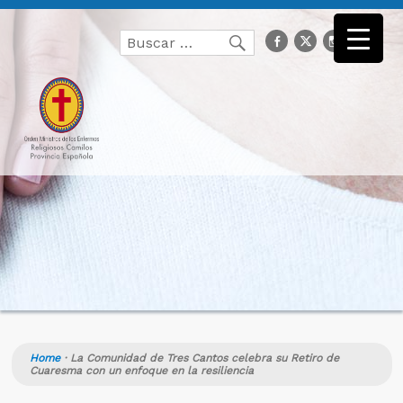
Buscar
facebook
Twitter
Instagr
you
Buscar
por:
Home
·
La Comunidad de Tres Cantos celebra su Retiro de
Cuaresma con un enfoque en la resiliencia