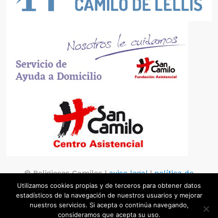
© Religiosos Camilos |
aviso legal
|
política de
privacidad
|
política de cookies
Utilizamos cookies propias y de terceros para obtener datos
estadísticos de la navegación de nuestros usuarios y mejorar
nuestros servicios. Si acepta o continúa navegando,
consideramos que acepta su uso.