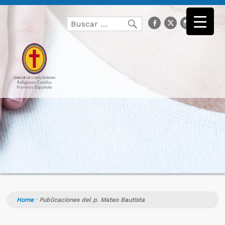
Buscar
facebook
Twitter
Instagr
you
Buscar
por:
Home
·
Publicaciones del p. Mateo Bautista