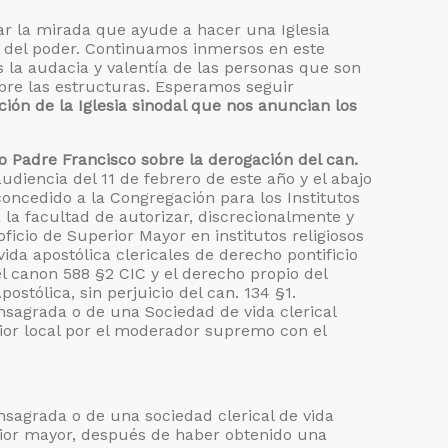
r la mirada que ayude a hacer una Iglesia
no del poder. Continuamos inmersos en este
la audacia y valentía de las personas que son
obre las estructuras. Esperamos seguir
ción de la Iglesia sinodal que nos anuncian los
Padre Francisco sobre la derogación del can.
udiencia del 11 de febrero de este año y el abajo
concedido a la Congregación para los Institutos
 la facultad de autorizar, discrecionalmente y
oficio de Superior Mayor en institutos religiosos
vida apostólica clericales de derecho pontificio
el canon 588 §2 CIC y el derecho propio del
postólica, sin perjuicio del can. 134 §1.
nsagrada o de una Sociedad de vida clerical
ior local por el moderador supremo con el
nsagrada o de una sociedad clerical de vida
rior mayor, después de haber obtenido una