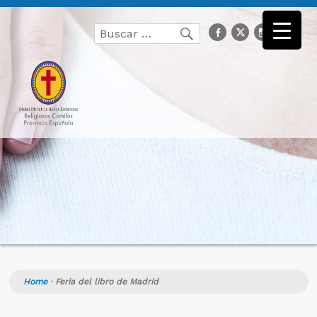
Buscar
facebook
Twitter
Instagr
you
Buscar
por:
Home
·
Feria del libro de Madrid