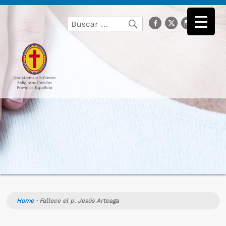
Buscar
facebook
Twitter
Instagr
you
Buscar
por:
Home
·
Fallece el p. Jesús Arteaga