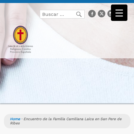
Buscar
facebook
Twitter
Instagr
you
Buscar
por:
Home
·
Encuentro de la Familia Camiliana Laica en San Pere de
Ribes